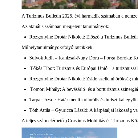
A Turizmus Bulletin 2025. évi harmadik számában a nemzetk
Az aktuális számban megjelent tanulmányok:
R
ozgonyiné Drotár
Nikolett
: Előszó a Turizmus Bulleti
Műhelytanulmányok/folyóiratcikkek:
Sulyok Judit – Kanizsai-Nagy Dóra – Porga Boróka
: K
Tőkés Tibor
: Turizmus és Európai Unió – a turizmussal
R
ozgonyiné Drotár Nikolett
: Zsidó szellemi örökség min
Tömöri Mihály
: A bevásárló- és a borturizmus szinergiá
Tarpai József
: Határ menti kulturális és turisztikai e
T
óth Attila – Gyuricza László
: A kárpátaljai lakosság va
A teljes szám elérhető
a
Corvinus Mobilitás és Turizmus Kö