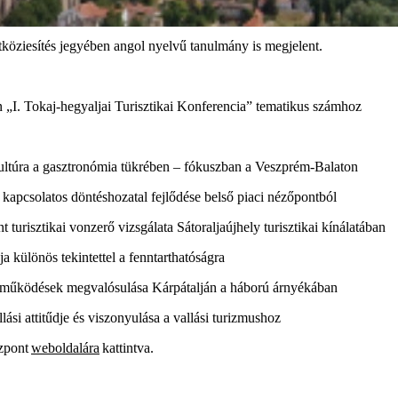
öziesítés jegyében angol nyelvű tanulmány is megjelent.
n „I. Tokaj-hegyaljai Turisztikai Konferencia” tematikus számhoz
ultúra a gasztronómia tükrében – fókuszban a Veszprém-Balaton
 kapcsolatos döntéshozatal
fejlődése belső piaci nézőpontból
t turisztikai vonzerő vizsgálata Sátoraljaújhely turisztikai
kínálatában
ja különös tekintettel a fenntarthatóságra
gyüttműködések megvalósulása Kárpátalján a háború árnyékában
llási attitűdje és viszonyulása a vallási turizmushoz
zpont
weboldalára
kattintva.