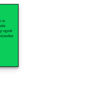
k az
ulás
gy egyedi
olyásolhat