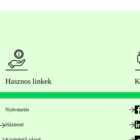
Hasznos linkek
K
Nyitvatartás
Házirend
Közérdekű adatok