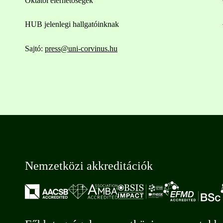
Oktatói elérhetőségek
HUB jelenlegi hallgatóinknak
Sajtó:
press@uni-corvinus.hu
Nemzetközi akkreditációk