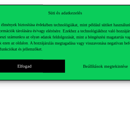
Süti és adatkezelés
 élmények biztosítása érdekében technológiákat, mint például sütiket használun
ormációk tárolására és/vagy elérésére. Ezekhez a technológiákhoz való hozzájár
teszi számunkra az olyan adatok feldolgozását, mint a böngészési magatartás va
k ezen az oldalon. A hozzájárulás megtagadása vagy visszavonása negatívan bef
funkciókat és jellemzőket.
Elfogad
Beállítások megtekintése