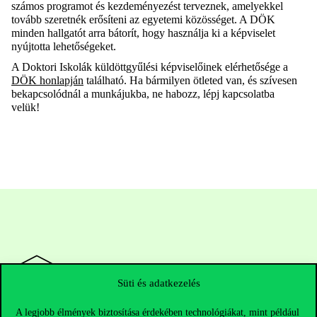
számos programot és kezdeményezést terveznek, amelyekkel
tovább szeretnék erősíteni az egyetemi közösséget. A DÖK
minden hallgatót arra bátorít, hogy használja ki a képviselet
nyújtotta lehetőségeket.
A Doktori Iskolák küldöttgyűlési képviselőinek elérhetősége a
DÖK honlapján
található. Ha bármilyen ötleted van, és szívesen
bekapcsolódnál a munkájukba, ne habozz, lépj kapcsolatba
velük!
Süti és adatkezelés
A legjobb élmények biztosítása érdekében technológiákat, mint például