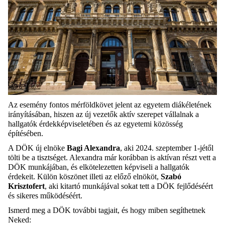
Az esemény fontos mérföldkövet jelent az egyetem diákéletének
irányításában, hiszen az új vezetők aktív szerepet vállalnak a
hallgatók érdekképviseletében és az egyetemi közösség
építésében.
A DÖK új elnöke
Bagi Alexandra
, aki 2024. szeptember 1-jétől
tölti be a tisztséget. Alexandra már korábban is aktívan részt vett a
DÖK munkájában, és elkötelezetten képviseli a hallgatók
érdekeit. Külön köszönet illeti az előző elnököt,
Szabó
Krisztofert
, aki kitartó munkájával sokat tett a DÖK fejlődéséért
és sikeres működéséért.
Ismerd meg a DÖK további tagjait, és hogy miben segíthetnek
Neked: