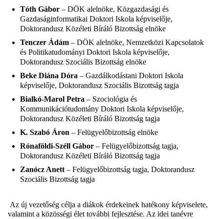
Tóth Gábor
– DÖK alelnöke, Közgazdasági és
Gazdaságinformatikai Doktori Iskola képviselője,
Doktorandusz Közéleti Bíráló Bizottság elnöke
Tenczer Ádám
– DÖK alelnöke, Nemzetközi Kapcsolatok
és Politikatudományi Doktori Iskola képviselője,
Doktorandusz Szociális Bizottság elnöke
Beke Diána Dóra
– Gazdálkodástani Doktori Iskola
képviselője, Doktorandusz Szociális Bizottság tagja
Bialkó-Marol Petra
– Szociológia és
Kommunikációtudomány Doktori Iskola képviselője,
Doktorandusz Közéleti Bíráló Bizottság tagja
K. Szabó Áron
– Felügyelőbizottság elnöke
Rónaföldi-Széll Gábor
– Felügyelőbizottság tagja,
Doktorandusz Közéleti Bíráló Bizottság tagja
Zanócz Anett
– Felügyelőbizottság tagja, Doktorandusz
Szociális Bizottság tagja
Az új vezetőség célja a diákok érdekeinek hatékony képviselete,
valamint a közösségi élet további fejlesztése. Az idei tanévre