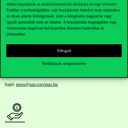
Elérhetőségek
sütiket használunk az eszközinformációk tárolására és/vagy elérésére.
Ezekhez a technológiákhoz való hozzájárulás lehetővé teszi számunkra
az olyan adatok feldolgozását, mint a böngészési magatartás vagy
egyedi azonosítók ezen az oldalon. A hozzájárulás megtagadása vagy
visszavonása negatívan befolyásolhat bizonyos funkciókat és
Telefonszám:
+36 1 482 5000
jellemzőket.
Kérdésed van a felvételivel kapcsolatban?
Elfogad
Oktatói elérhetőségek
Beállítások megtekintése
HUB jelenlegi hallgatóinknak
Sajtó:
press@uni-corvinus.hu