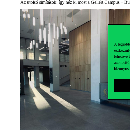
Az utolsó simítások: így néz ki most a Gellért Campus – B
A legjobb
eszközinf
lehetővé 
azonosító
bizonyos 