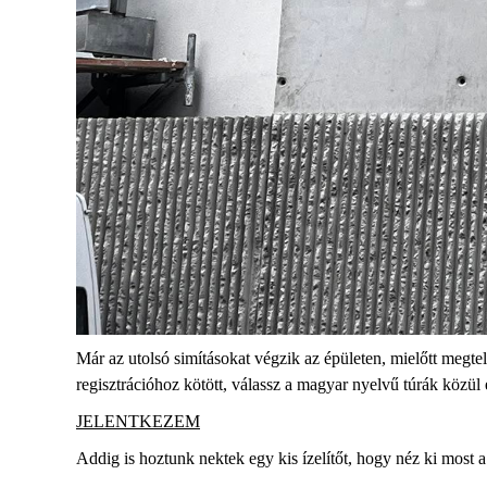
Már az utolsó simításokat végzik az épületen, mielőtt megtel
regisztrációhoz kötött, válassz a magyar nyelvű túrák közü
JELENTKEZEM
Addig is hoztunk nektek egy kis ízelítőt, hogy néz ki most