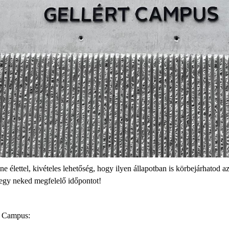
ne élettel, kivételes lehetőség, hogy ilyen állapotban is körbejárhatod 
l egy neked megfelelő időpontot!
 a Campus: