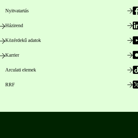
Nyitvatartás
Házirend
Közérdekű adatok
Karrier
Arculati elemek
RRF