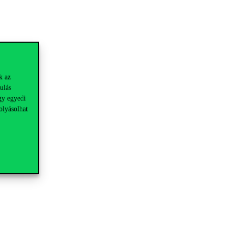
k az
ulás
gy egyedi
olyásolhat