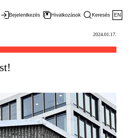
Bejelentkezés
Hivatkozások
Keresés
EN
2024.01.17.
st!