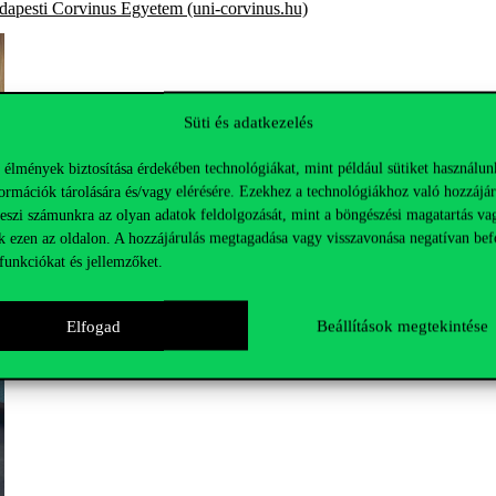
udapesti Corvinus Egyetem (uni-corvinus.hu)
Süti és adatkezelés
 élmények biztosítása érdekében technológiákat, mint például sütiket használun
ormációk tárolására és/vagy elérésére. Ezekhez a technológiákhoz való hozzájár
teszi számunkra az olyan adatok feldolgozását, mint a böngészési magatartás va
k ezen az oldalon. A hozzájárulás megtagadása vagy visszavonása negatívan bef
funkciókat és jellemzőket.
Elfogad
Beállítások megtekintése