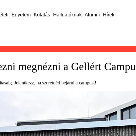
ételi
Egyetem
Kutatás
Hallgatóknak
Alumni
Hírek
ezni megnézni a Gellért Campu
sáig. Jelentkezz, ha szeretnéd bejárni a campust!