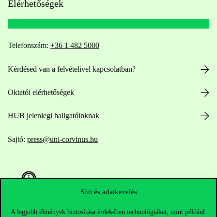
Elérhetőségek
Telefonszám:
+36 1 482 5000
Kérdésed van a felvételivel kapcsolatban?
Oktatói elérhetőségek
HUB jelenlegi hallgatóinknak
Sajtó:
press@uni-corvinus.hu
Süti és adatkezelés
A legjobb élmények biztosítása érdekében technológiákat, mint például