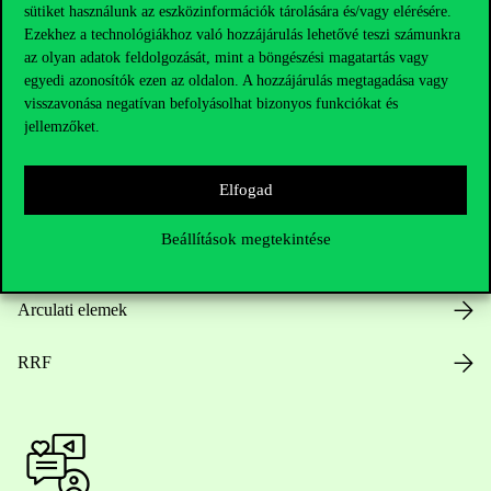
Hasznos linkek
sütiket használunk az eszközinformációk tárolására és/vagy elérésére.
Ezekhez a technológiákhoz való hozzájárulás lehetővé teszi számunkra
az olyan adatok feldolgozását, mint a böngészési magatartás vagy
egyedi azonosítók ezen az oldalon. A hozzájárulás megtagadása vagy
Nyitvatartás
visszavonása negatívan befolyásolhat bizonyos funkciókat és
jellemzőket.
Házirend
Elfogad
Közérdekű adatok
Beállítások megtekintése
Karrier
Arculati elemek
RRF