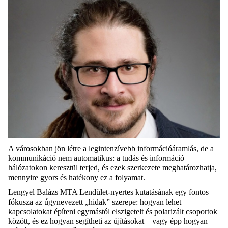
A városokban
jön létre
a legintenzívebb információáramlás, de a
kommunikáció nem automatikus: a tudás és információ
hálózatokon keresztül terjed, és ezek szerkezete meghatározhatja,
mennyire gyors és hatékony ez a folyamat.
Lengyel Balázs
MTA Lendület-nyertes
kutatás
ának
egy fontos
fókusza az úgynevezett „hidak” szerepe: hogyan lehet
kapcsolatokat építeni egymástól elszigetelt
és polarizált
csoportok
között, és ez hogyan segítheti az újításokat – vagy épp hogyan