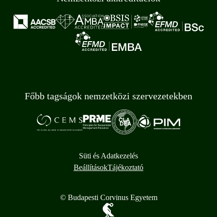
Főbb tagságok nemzetközi szervezetekben
Süti és Adatkezelés
Beállítások
Tájékoztató
© Budapesti Corvinus Egyetem