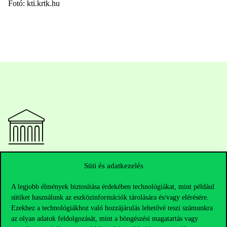
Fotó: kti.krtk.hu
Elérhetőségek
Süti és adatkezelés
A legjobb élmények biztosítása érdekében technológiákat, mint például
sütiket használunk az eszközinformációk tárolására és/vagy elérésére.
Telefonszám:
+36 1 482 5000
Ezekhez a technológiákhoz való hozzájárulás lehetővé teszi számunkra
az olyan adatok feldolgozását, mint a böngészési magatartás vagy