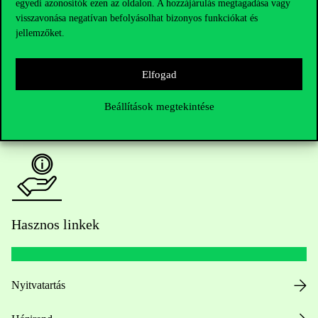
egyedi azonosítók ezen az oldalon. A hozzájárulás megtagadása vagy
Kérdésed van a felvételivel kapcsolatban?
visszavonása negatívan befolyásolhat bizonyos funkciókat és
jellemzőket.
Oktatói elérhetőségek
HUB jelenlegi hallgatóinknak
Elfogad
Beállítások megtekintése
Sajtó:
press@uni-corvinus.hu
Hasznos linkek
Nyitvatartás