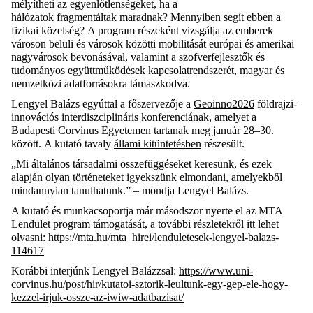
mélyítheti az egyenlőtlenségeket, ha a
hálózatok
fragmentáltak
maradnak
?
Mennyiben segít ebben a
fizikai közelség?
A program részeként vizsgálj
a
az emberek
városon belüli és városok közötti mobilitását
európai és amerikai
nagyvárosok bevonásával
, valamint a
szofver
fejlesztő
k
és
tudományos együttműködések kapcsolatrendszerét, magyar és
nemzetközi adatforrásokra támaszkodva.
Lengyel Balázs egyúttal a főszervezője a
Geoinno2026
földrajzi-
innovációs interdiszciplináris konferenciának, amelyet a
Budapesti Corvinus Egyetemen tartanak meg január 28–30.
között.
A kutató tavaly
állami kitüntetésben
részesült.
„Mi általános társadalmi összefüggéseket keresünk, és ezek
alapján olyan történeteket igyekszünk elmondani, amelyekből
mindannyian tanulhatunk.” – mondja Lengyel Balázs.
A kutató
és munkacsoportja
má
r má
sodszor nyerte
el
az MTA
Lendület program támogatását
, a további részletekről itt lehet
olvasni:
https://mta.hu/mta_hirei/lenduletesek-lengyel-balazs-
114617
Korábbi interjúnk Lengyel Balázzsal:
https://www.uni-
corvinus.hu/post/hir/kutatoi-sztorik-leultunk-egy-gep-ele-hogy-
kezzel-irjuk-ossze-az-iwiw-adatbazisat/