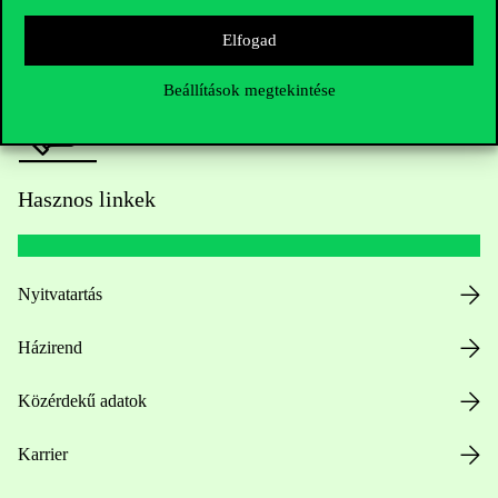
Sajtó:
press@uni-corvinus.hu
Elfogad
Beállítások megtekintése
Hasznos linkek
Nyitvatartás
Házirend
Közérdekű adatok
Karrier