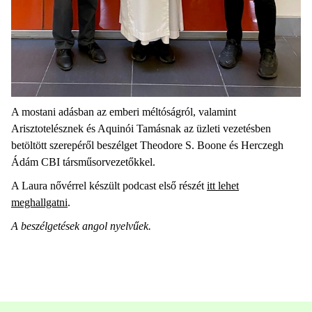
A mostani adásban az emberi méltóságról, valamint
Arisztotelésznek és Aquinói Tamásnak az üzleti vezetésben
betöltött szerepéről beszélget Theodore S. Boone és Herczegh
Ádám CBI társműsorvezetőkkel.
A Laura nővérrel készült podcast első részét
itt lehet
meghallgatni
.
A beszélgetések angol nyelvűek.