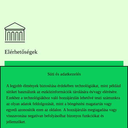
Elérhetőségek
Süti és adatkezelés
Telefonszám:
+36 1 482 5000
A legjobb élmények biztosítása érdekében technológiákat, mint például
Kérdésed van a felvételivel kapcsolatban?
sütiket használunk az eszközinformációk tárolására és/vagy elérésére.
Ezekhez a technológiákhoz való hozzájárulás lehetővé teszi számunkra
az olyan adatok feldolgozását, mint a böngészési magatartás vagy
Oktatói elérhetőségek
egyedi azonosítók ezen az oldalon. A hozzájárulás megtagadása vagy
visszavonása negatívan befolyásolhat bizonyos funkciókat és
HUB jelenlegi hallgatóinknak
jellemzőket.