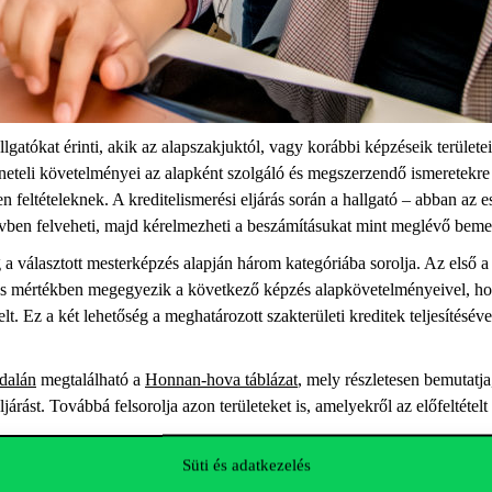
allgatókat érinti, akik az alapszakjuktól, vagy korábbi képzéseik terüle
teli követelményei az alapként szolgáló és megszerzendő ismeretekre v
n feltételeknek. A kreditelismerési eljárás során a hallgató – abban a
évben felveheti, majd kérelmezheti a beszámításukat mint meglévő bem
g a választott mesterképzés alapján három kategóriába sorolja. Az első a
gas mértékben megegyezik a következő képzés alapkövetelményeivel, hog
lt. Ez a két lehetőség a meghatározott szakterületi kreditek teljesítés
ldalán
megtalálható a
Honnan-hova táblázat
, mely részletesen bemutatj
járást. Továbbá felsorolja azon területeket is, amelyekről az előfeltétel
Süti és adatkezelés
elismerési eljárás lefolytatásához május 15-ig kell benyújtani a szükség