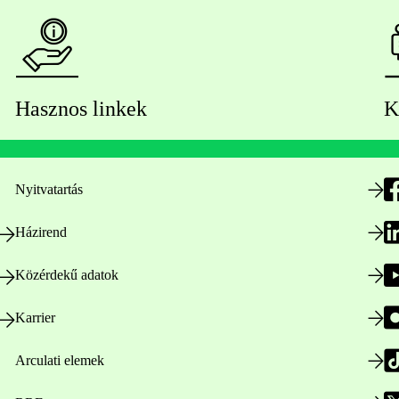
Hasznos linkek
K
Nyitvatartás
Házirend
Közérdekű adatok
Karrier
Arculati elemek