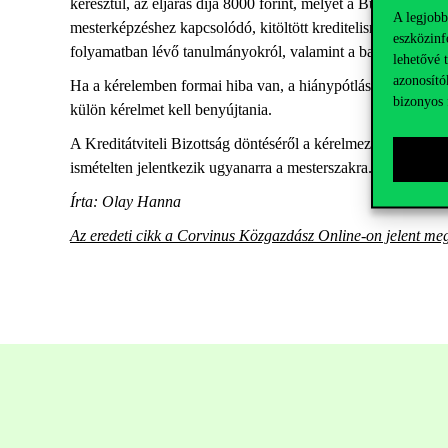
keresztül, az eljárás díja 8000 forint, melyet a Budapesti C
A legjobb
mesterképzéshez kapcsolódó, kitöltött kreditelismerési tábl
eszközinf
folyamatban lévő tanulmányokról, valamint a banki átutalásr
lehetővé 
azonosító
Ha a kérelemben formai hiba van, a hiánypótlásra a hallgat
bizonyos 
külön kérelmet kell benyújtania.
A Kreditátviteli Bizottság döntéséről a kérelmező hallgatók
ismételten jelentkezik ugyanarra a mesterszakra. Abban az e
Írta: Olay Hanna
Az eredeti cikk a Corvinus Közgazdász Online-on jelent meg