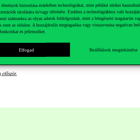
orvinus Egyetem számlájára kell átutalni. A kitöltött kreditelismerési ké
 élmények biztosítása érdekében technológiákat, mint például sütiket használun
ázatot, az igazoló dokumentumot (hiteles oklevél, törzslapkivonat, leck
ormációk tárolására és/vagy elérésére. Ezekhez a technológiákhoz való hozzájár
ól szóló igazolást.
teszi számunkra az olyan adatok feldolgozását, mint a böngészési magatartás va
k ezen az oldalon. A hozzájárulás megtagadása vagy visszavonása negatívan bef
ónak 8 napja áll rendelkezésre. Abban az esetben, ha valaki több meste
funkciókat és jellemzőket.
 e-mailben kapnak tájékoztatást. Amennyiben a kérelmet elfogadják, az a
Elfogad
Beállítások megtekintése
setben, hogyha elutasítják, a következő évben a kérvény ismételten lea
 először.