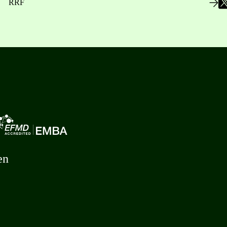
RRF
en