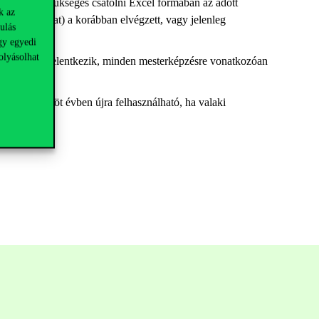
relem mellé szükséges csatolni Excel formában az adott
k az
ekönyv-másolat) a korábban elvégzett, vagy jelenleg
ulás
gy egyedi
olyásolhat
rképzésre is jelentkezik, minden mesterképzésre vonatkozóan
 következő öt évben újra felhasználható, ha valaki
dható.