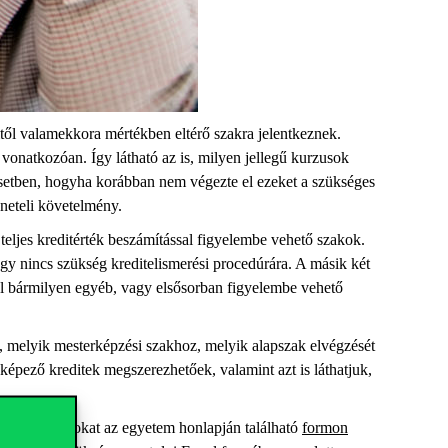
teitől valamekkora mértékben eltérő szakra jelentkeznek.
onatkozóan. Így látható az is, milyen jellegű kurzusok
z esetben, hogyha korábban nem végezte el ezeket a szükséges
eneteli követelmény.
 teljes kreditérték beszámítással figyelembe vehető szakok.
y nincs szükség kreditelismerési procedúrára. A másik két
ével bármilyen egyéb, vagy elsősorban figyelembe vehető
a, melyik mesterképzési szakhoz, melyik alapszak elvégzését
t képező kreditek megszerezhetőek, valamint azt is láthatjuk,
es dokumentumokat az egyetem honlapján található
formon