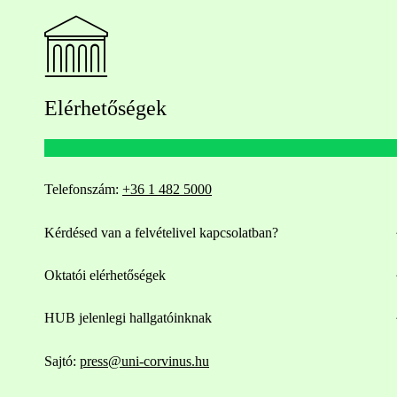
Elérhetőségek
Telefonszám:
+36 1 482 5000
Kérdésed van a felvételivel kapcsolatban?
Oktatói elérhetőségek
HUB jelenlegi hallgatóinknak
Sajtó:
press@uni-corvinus.hu