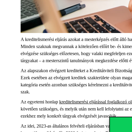
A kreditelismerési eljárás azokat a mesterképzés előtt álló h
Minden szaknak megvannak a kötelezően előírt be- és kimene
elvégzése szükséges előzetesen, hogy valaki megfeleljen eze
tárgyakat – a mesterszintű tanulmányok megkezdése előtti 
Az alapszakon elvégzett krediteket a Kreditátviteli Bizottsá
Ezek esetében az elvégzett kreditek szakterülete olyan ma
kategória esetén azonban szükséges kérelmezni a kreditátvite
szak.
Az egyetemi honlap
kreditelismerési eljárással foglalkozó o
követően szükséges, és melyik után nem kell lefolytatni az el
ezekhez mely konkrét tárgyak elvégzését javasolják.
Az idei, 2023-as általános felvételi eljárásban való kredit