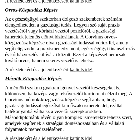
A részletekért és a jelentkezésért
kattints ide!
Orvos-Közgazdász Képzés
Az egészségügyi szektorban dolgozó szakemberek számára
elengedhetetlen a gazdasági tudás. Legyen szó saját praxis
vezetéséről vagy kórházi vezetői pozícióról, a gazdasági
ismeretek jelentős előnyt biztosítanak. A Corvinus orvos-
közgazdász képzése olyan gazdasági tudással vértez fel, amely
segít eligazodni a praxismenedzsment, egészségügyi finanszírozás
és kórházvezetés kihívásai között. Ezzel a képzéssel nemcsak
kiváló orvos, hanem sikeres vezető is lehetsz.
A részletekért és a jelentkezésért
kattints ide!
Mérnök-Közgazdász Képzés
A mérnöki szakma gyakran igényel vezetői készségeket is,
különösen, ha közép- vagy felsővezetői karrierutat célzol meg. A
Corvinus mérnök-közgazdász képzése segít abban, hogy
gazdasági tudással egészítsd ki műszaki ismereteidet, ezáltal
hatékonyabbá válhatsz a vezetői szerepkörökben.
Másoddiplománk révén olyan komplex ismeretekre tehetsz szert,
amelyek segítenek a stratégiai döntéshozatalban és a vállalati
folyamatok menedzselésében.
A részletekért és a jelentkezésért
kattints ide
!