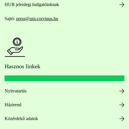
HUB jelenlegi hallgatóinknak
Sajtó:
press@uni-corvinus.hu
Hasznos linkek
Nyitvatartás
Házirend
Közérdekű adatok