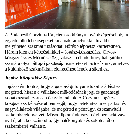
A Budapesti Corvinus Egyetem szakirányú továbbképzései olyan
egyedülálló lehetőségeket kínálnak, amelyekkel tovább
mélyítheted szakmai tudásodat, előrébb léphetsz karrieredben.
Három kiemelt képzésünkkel – Jogász-közgazdász, Orvos-
közgazdász és Mérnök-közgazdász – célunk, hogy hallgatóink
számára olyan átfogó gazdasági ismereteket biztosítsunk, amelyek
a különböző szakmákban elengedhetetlenek a sikerhez.
Jogász-Közgazdász Képzés
Jogászként fontos, hogy a gazdasági folyamatokat is átlásd és
megértsd, hiszen a vállalatok működésének jogi és gazdasági
vonatkozásai szorosan összefonódnak. A Corvinus jogász-
közgazdász képzése abban segít, hogy betekintést nyerj a kis- és
nagyvállalatok világába, és megértsd a pénzügyi és számviteli
szakemberek nyelvét. Másoddiplománk gazdasági perspektívával
nyit új ablakot számodra, így hatékonyabb és sokoldalúbb
szakemberré válhatsz.