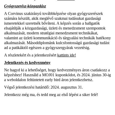
Gyógyszerész-közgazdász
A Corvinus szakirányú továbbképzése olyan gyógyszerészek
számára készült, akik meglévő szakmai tudásukat gazdasági
ismeretekkel szeretnék bővíteni. A képzés során a hallgatók
elsajátítják a közgazdasági, üzleti és menedzsment szempontok
alkalmazását, modern stratégiai menedzsment technikákat,
valamint az üzleti kommunikáció és tárgyalási technikák hatékony
alkalmazását. Másoddiplománk kulcsfontosságú gazdasági tudást
ad a patikáktól egészen a gyógyszergyárak vezetésig.
A részletekért és a jelentkezésért
kattints ide
!
Jelentkezés és kedvezmény
Ne hagyd ki a lehetőséget, hogy kedvezményes áron csatlakozz a
képzéshez! Használd a MOJ01 kuponkódot, és 2024. június 30-ig
a weboldalon feltüntetett early bird áron jelentkezhetsz.
Végső jelentkezési határidő: 2024. augusztus 31.
Jelentkezz még ma, és tedd meg az első lépést a siker felé!