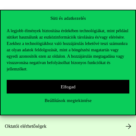
Süti és adatkezelés
A legjobb élmények biztosítása érdekében technológiákat, mint például
sütiket használunk az eszközinformációk tárolására és/vagy elérésére.
Ezekhez a technológiákhoz való hozzájárulás lehetővé teszi számunkra
az olyan adatok feldolgozását, mint a böngészési magatartás vagy
egyedi azonosítók ezen az oldalon. A hozzájárulás megtagadása vagy
visszavonása negatívan befolyásolhat bizonyos funkciókat és
jellemzőket.
Elérhetőségek
Elfogad
Telefonszám:
+36 1 482 5000
Beállítások megtekintése
Kérdésed van a felvételivel kapcsolatban?
Oktatói elérhetőségek