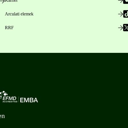
Karrier
Arculati elemek
RRF
en