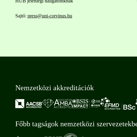
HUB jelenlegi hallgatóinknak
Sajtó:
press@uni-corvinus.hu
Nemzetközi akkreditációk
Főbb tagságok nemzetközi szervezetekb