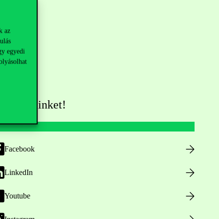
k az
ulás
gy egyedi
olyásolhat
övess minket!
Facebook
LinkedIn
Youtube