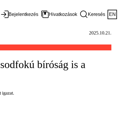
Bejelentkezés
Hivatkozások
Keresés
EN
2025.10.21.
ásodfokú bíróság is a
 igazat.