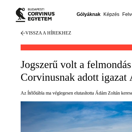
Gólyáknak
Képzés
Felv
VISSZA A HÍREKHEZ
Jogszerű volt a felmondás:
Corvinusnak adott igazat
Az Ítélőtábla ma véglegesen elutasította Ádám Zoltán kerese