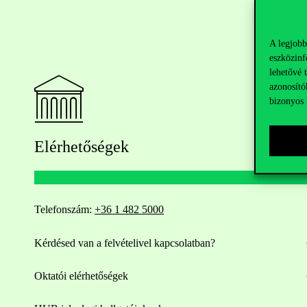
A legjobb
eszközinf
lehetővé 
azonosító
bizonyos 
Elérhetőségek
Telefonszám:
+36 1 482 5000
Kérdésed van a felvételivel kapcsolatban?
Oktatói elérhetőségek