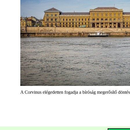
A Corvinus elégedetten fogadja a bíróság megerősítő döntését