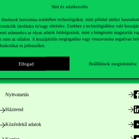
Süti és adatkezelés
 élmények biztosítása érdekében technológiákat, mint például sütiket használun
ormációk tárolására és/vagy elérésére. Ezekhez a technológiákhoz való hozzájár
teszi számunkra az olyan adatok feldolgozását, mint a böngészési magatartás va
k ezen az oldalon. A hozzájárulás megtagadása vagy visszavonása negatívan bef
funkciókat és jellemzőket.
Elfogad
Beállítások megtekintése
Hasznos linkek
K
Nyitvatartás
Házirend
Közérdekű adatok