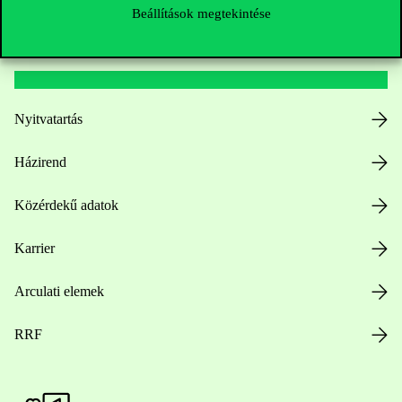
Beállítások megtekintése
Hasznos linkek
Nyitvatartás
Házirend
Közérdekű adatok
Karrier
Arculati elemek
RRF