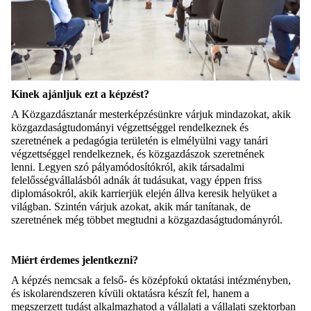
Kinek ajánljuk ezt a képzést?
A Közgazdásztanár mesterképzésünkre várjuk mindazokat, akik
közgazdaságtudományi végzettséggel rendelkeznek és
szeretnének a pedagógia területén is elmélyülni vagy tanári
végzettséggel rendelkeznek, és közgazdászok szeretnének
lenni. Legyen szó pályamódosítókról, akik társadalmi
felelősségvállalásból adnák át tudásukat, vagy éppen friss
diplomásokról, akik karrierjük elején állva keresik helyüket a
világban. Szintén várjuk azokat, akik már tanítanak, de
szeretnének még többet megtudni a közgazdaságtudományról.
Miért érdemes jelentkezni?
A képzés nemcsak a felső- és középfokú oktatási intézményben,
és iskolarendszeren kívüli oktatásra készít fel, hanem a
megszerzett tudást alkalmazhatod a vállalati a vállalati szektorban