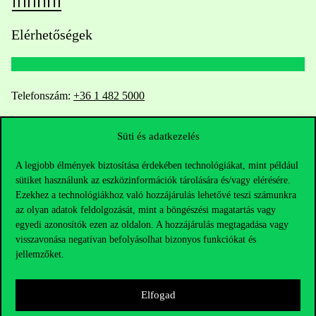
Elérhetőségek
Telefonszám:
+36 1 482 5000
Kérdésed van a felvételivel kapcsolatban?
Süti és adatkezelés
Oktatói elérhetőségek
A legjobb élmények biztosítása érdekében technológiákat, mint például
sütiket használunk az eszközinformációk tárolására és/vagy elérésére.
Ezekhez a technológiákhoz való hozzájárulás lehetővé teszi számunkra
HUB jelenlegi hallgatóinknak
az olyan adatok feldolgozását, mint a böngészési magatartás vagy
egyedi azonosítók ezen az oldalon. A hozzájárulás megtagadása vagy
Sajtó:
press@uni-corvinus.hu
visszavonása negatívan befolyásolhat bizonyos funkciókat és
jellemzőket.
Elfogad