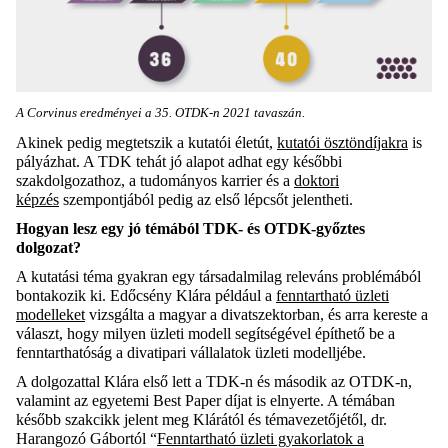
A Corvinus eredményei a 35. OTDK-n 2021 tavaszán.
Akinek pedig megtetszik a kutatói életút,
kutatói ösztöndíjakra
is
pályázhat. A TDK tehát jó alapot adhat egy későbbi
szakdolgozathoz, a tudományos karrier és a
doktori
képzés
szempontjából pedig az első lépcsőt jelentheti.
Hogyan lesz egy jó témából TDK- és OTDK-győztes
dolgozat?
A kutatási téma gyakran egy társadalmilag releváns problémából
bontakozik ki. Edőcsény Klára például a
fenntartható üzleti
modelleket
vizsgálta a magyar a divatszektorban, és arra kereste a
választ, hogy milyen üzleti modell segítségével építhető be a
fenntarthatóság a divatipari vállalatok üzleti modelljébe.
A dolgozattal Klára első lett a TDK-n és második az OTDK-n,
valamint az egyetemi Best Paper díjat is elnyerte. A témában
később szakcikk jelent meg Klárától és témavezetőjétől, dr.
Harangozó Gábortól “
Fenntartható üzleti gyakorlatok a