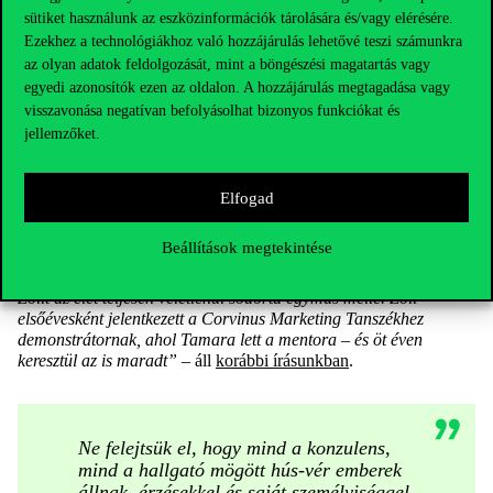
szerepe van. Maró Zalán először csak egy alapszakos diplomát
sütiket használunk az eszközinformációk tárolására és/vagy elérésére.
szeretett volna, most azonban négy TDK dolgozattal és több díjjal
Ezekhez a technológiákhoz való hozzájárulás lehetővé teszi számunkra
a háta mögött már egy PhD-képzést csinál a Corvinus
az olyan adatok feldolgozását, mint a böngészési magatartás vagy
Egyetemen. Zalán
interjúnkban
konzulensének, Török Áronnak a
egyedi azonosítók ezen az oldalon. A hozzájárulás megtagadása vagy
szerepét is kiemelte:
„Áron és a tanári kar segítségével mindkét
visszavonása negatívan befolyásolhat bizonyos funkciókat és
esetben a legfrissebb adatokhoz férhettem hozzá. Sok esetben
jellemzőket.
hallgatóként ezek az adatbázisok nem elérhetőek számunkra, így
nagy segítség volt, hogy releváns és friss információkkal tudtam
dolgozni”
.
Elfogad
Egy másik corvinusos történetben egy olyan oktató-hallgató
párosról számoltunk be, akik közösen egy OTDK-győztes
Beállítások megtekintése
dolgozattal, két Best Paper TDK és egy Hallgatói Tudományos
Kiválósági díjjal büszkélkedhetnek.
„Keszey Tamarát és Szücs
Zolit az élet teljesen véletlenül sodorta egymás mellé. Zoli
elsőévesként jelentkezett a Corvinus Marketing Tanszékhez
demonstrátornak, ahol Tamara lett a mentora – és öt éven
keresztül az is maradt”
– áll
korábbi írásunkban
.
Ne felejtsük el, hogy mind a konzulens,
mind a hallgató mögött hús-vér emberek
állnak, érzésekkel és saját személyiséggel