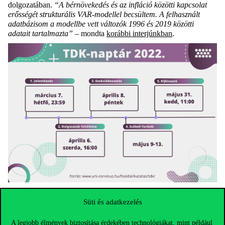
dolgozatában.
“A bérnövekedés és az infláció közötti kapcsolat
erősségét strukturális VAR-modellel becsültem. A felhasznált
adatbázisom a modellbe vett változók 1996 és 2019 közötti
adatait tartalmazta”
– mondta
korábbi interjúnkban
.
Az idei TDK menete a Corvinuson. Grafika: Kovács Máté
Süti és adatkezelés
Hogyan válasszunk konzulenst?
A sikeres TDK-dolgozatban persze a konzulenseknek is nagy
A legjobb élmények biztosítása érdekében technológiákat, mint például