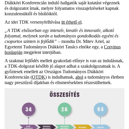
Diákköri Konferencián induló hallgatók saját kutatást végeznek
és dolgozatot írnak, melyre folyamatos visszajelzéseket kapnak
konzulensüktől és bírálóiktól.
Az idei TDK versenyfelhívása
itt érhető el
.
„A TDK elsősorban egy intenzív, kreatív és innovatív, alkotó
folyamat, melynek során a tudományos gondolkodás egyéni és
csoportos szinten is fejlődik”
– mondta Dr. Mitev Ariel, az
Egyetemi Tudományos Diákköri Tanács elnöke egy, a
Corvinus
honlapján
megjelent interjúban.
A szakmai fejlődés mellett gyakorlati előnye is van az indulásnak,
a TDK-dolgozat később jó alapot adhat a szakdolgozatnak is. A
győztesek emellett az Országos Tudományos Diákköri
Konferencián (
OTDK
) is indulhatnak,
ahol
a tudományos életben
nagy presztízsű díjakban és elismerésekben részesülhetnek.