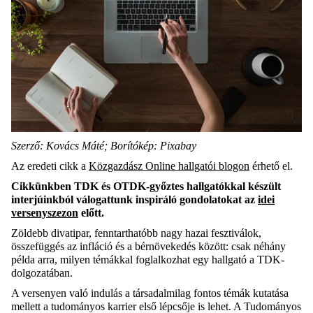
Szerző: Kovács Máté; Borítókép: Pixabay
Az eredeti cikk a
Közgazdász Online hallgatói blogon
érhető el.
Cikkünkben TDK és OTDK-győztes hallgatókkal készült
interjúinkból válogattunk inspiráló gondolatokat az
idei
versenyszezon
előtt.
Zöldebb divatipar, fenntarthatóbb nagy hazai fesztiválok,
összefüggés az infláció és a bérnövekedés között: csak néhány
példa arra, milyen témákkal foglalkozhat egy hallgató a TDK-
dolgozatában.
A versenyen való indulás a társadalmilag fontos témák kutatása
mellett a tudományos karrier első lépcsője is lehet. A Tudományos