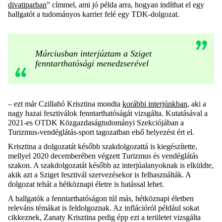
divatiparban
” címmel, ami jó példa arra, hogyan indíthat el egy
hallgatót a tudományos karrier felé egy TDK-dolgozat.
Márciusban interjúztam a Sziget
fenntarthatósági menedzserével
– ezt már Czillahó Krisztina mondta
korábbi interjúnkban
, aki a
nagy hazai fesztiválok fenntarthatóságát vizsgálta. Kutatásával a
2021-es OTDK Közgazdaságtudományi Szekciójában a
Turizmus-vendéglátás-sport tagozatban első helyezést ért el.
Krisztina a dolgozatát később szakdolgozattá is kiegészítette,
mellyel 2020 decemberében végzett Turizmus és vendéglátás
szakon. A szakdolgozatát később az interjúalanyoknak is elküldte,
akik azt a Sziget fesztivál szervezésekor is felhasználták. A
dolgozat tehát a hétköznapi életre is hatással lehet.
A hallgatók a fenntarthatóságon túl más, hétköznapi életben
releváns témákat is feldolgoznak. Az inflációról például sokat
cikkeznek, Zanaty Krisztina pedig épp ezt a területet vizsgálta