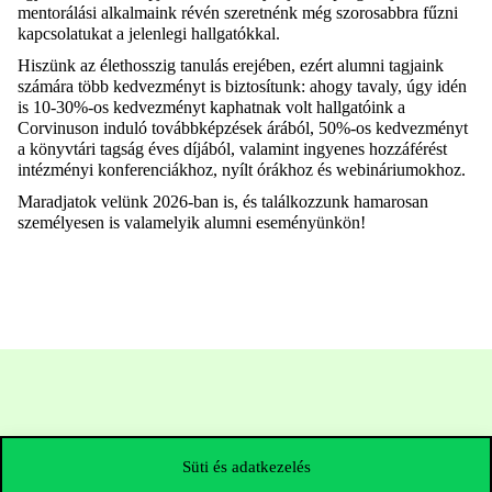
mentorálási alkalmaink révén szeretnénk még szorosabbra fűzni
kapcsolatukat a jelenlegi hallgatókkal.
Hiszünk az élethosszig tanulás erejében, ezért alumni tagjaink
számára több kedvezményt is biztosítunk: ahogy tavaly, úgy idén
is 10-30%-os kedvezményt kaphatnak volt hallgatóink a
Corvinuson induló továbbképzések árából, 50%-os kedvezményt
a könyvtári tagság éves díjából, valamint ingyenes hozzáférést
intézményi konferenciákhoz, nyílt órákhoz és webináriumokhoz.
Maradjatok velünk 2026-ban is, és találkozzunk hamarosan
személyesen is valamelyik alumni eseményünkön!
Süti és adatkezelés