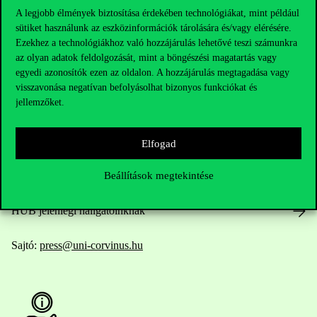
A legjobb élmények biztosítása érdekében technológiákat, mint például
sütiket használunk az eszközinformációk tárolására és/vagy elérésére.
Ezekhez a technológiákhoz való hozzájárulás lehetővé teszi számunkra
Elérhetőségek
az olyan adatok feldolgozását, mint a böngészési magatartás vagy
egyedi azonosítók ezen az oldalon. A hozzájárulás megtagadása vagy
visszavonása negatívan befolyásolhat bizonyos funkciókat és
jellemzőket.
Telefonszám:
+36 1 482 5000
Kérdésed van a felvételivel kapcsolatban?
Elfogad
Beállítások megtekintése
Oktatói elérhetőségek
HUB jelenlegi hallgatóinknak
Sajtó:
press@uni-corvinus.hu