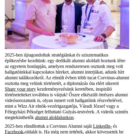
2025-ben újragondoltuk stratégiánkat és szisztematikus
építkezésbe kezdtünk: egy dedikált alumni aloldalt hoztunk létre
az egyetem honlapján, amelyen rendszeresen osztunk meg volt
hallgatóinkkal kapcsolatos híreket, alumni interjúkat, adunk hírt
alumni találkozókról. Az elmúlt évben több tucat Corvinus-alumni
osztotta meg velünk történetét, a diplomázás óta elért sikereit
Share your story
kezdeményezésünk keretében, inspiráló
történeteiteket továbbra is várjuk! Őszre elkészült ötrészes alumni
videósorozatunk is, olyan ismert volt hallgatóink részvételével,
mint a Wizz Air elnök-vezérigazgatója, Váradi József vagy a
Félegyházi Pékséget felfuttató Gulyás-testvérek. A videók szintén
megtekinthetők
alumni aloldalunkon
.
2025-ben elindítottuk a Corvinus Alumni saját
LinkedIn-
és
Facebook-
oldalát is. Ha még nem tettétek, akkor kövessetek be