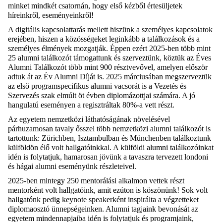
minket mindkét csatornán, hogy első kézből értesüljetek
híreinkről, eseményeinkről!
A digitális kapcsolattarás mellett hiszünk a személyes kapcsolatok
erejében, hiszen a közösségeket leginkább a találkozások és a
személyes élmények mozgatják. Éppen ezért 2025-ben több mint
25 alumni találkozót támogattunk és szerveztünk, köztük az Éves
Alumni Találkozót több mint 900 résztvevővel, amelyen először
adtuk át az Év Alumni Díját is. 2025 márciusában megszerveztük
az első programspecifikus alumni vacsorát is a Vezetés és
Szervezés szak elmúlt öt évben diplomázottjai számára. A jó
hangulatú eseményen a regisztráltak 80%-a vett részt.
Az egyetem nemzetközi láthatóságának növelésével
párhuzamosan tavaly ősszel több nemzetközi alumni találkozót is
tartottunk: Zürichben, Isztambulban és Münchenben találkoztunk
külföldön élő volt hallgatóinkkal. A külföldi alumni találkozóinkat
idén is folytatjuk, hamarosan jövünk a tavaszra tervezett londoni
és hágai alumni eseményünk részleteivel.
2025-ben mintegy 250 mentorálási alkalmon vettek részt
mentorként volt hallgatóink, amit ezúton is köszönünk! Sok volt
hallgatónk pedig keynote speakerként inspirálta a végzetteket
diplomaosztó ünnepségeinken. Alumni tagjaink bevonását az
egyetem mindennapjaiba idén is folytatjuk és programjaink,