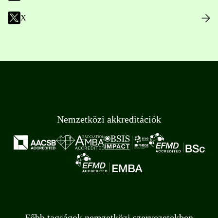
X
Nemzetközi akkreditációk
Főbb tagságok nemzetközi szervezetekben