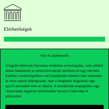
Elérhetőségek
Telefonszám:
+36 1 482 5000
Süti és adatkezelés
Kérdésed van a felvételivel kapcsolatban?
A legjobb élmények biztosítása érdekében technológiákat, mint például
sütiket használunk az eszközinformációk tárolására és/vagy elérésére.
Oktatói elérhetőségek
Ezekhez a technológiákhoz való hozzájárulás lehetővé teszi számunkra
az olyan adatok feldolgozását, mint a böngészési magatartás vagy
HUB jelenlegi hallgatóinknak
egyedi azonosítók ezen az oldalon. A hozzájárulás megtagadása vagy
visszavonása negatívan befolyásolhat bizonyos funkciókat és
jellemzőket.
Sajtó:
press@uni-corvinus.hu