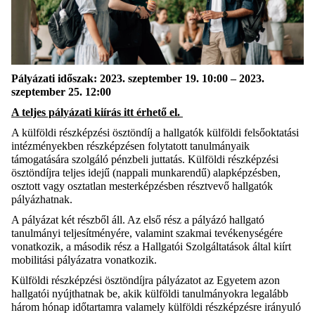
Pályázati időszak: 2023. szeptember 19. 10:00 – 2023.
szeptember 25. 12:00
A teljes pályázati kiírás itt érhető el.
A külföldi részképzési ösztöndíj a hallgatók külföldi felsőoktatási
intézményekben részképzésen folytatott tanulmányaik
támogatására szolgáló pénzbeli juttatás. Külföldi részképzési
ösztöndíjra teljes idejű (nappali munkarendű) alapképzésben,
osztott vagy osztatlan mesterképzésben résztvevő hallgatók
pályázhatnak.
A pályázat két részből áll. Az első rész a pályázó hallgató
tanulmányi teljesítményére, valamint szakmai tevékenységére
vonatkozik, a második rész a Hallgatói Szolgáltatások által kiírt
mobilitási pályázatra vonatkozik.
Külföldi részképzési ösztöndíjra pályázatot az Egyetem azon
hallgatói nyújthatnak be, akik külföldi tanulmányokra legalább
három hónap időtartamra valamely külföldi részképzésre irányuló