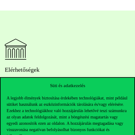
Elérhetőségek
Süti és adatkezelés
Telefonszám:
+36 1 482 5000
A legjobb élmények biztosítása érdekében technológiákat, mint például
sütiket használunk az eszközinformációk tárolására és/vagy elérésére.
Kérdésed van a felvételivel kapcsolatban?
Ezekhez a technológiákhoz való hozzájárulás lehetővé teszi számunkra
az olyan adatok feldolgozását, mint a böngészési magatartás vagy
egyedi azonosítók ezen az oldalon. A hozzájárulás megtagadása vagy
Oktatói elérhetőségek
visszavonása negatívan befolyásolhat bizonyos funkciókat és