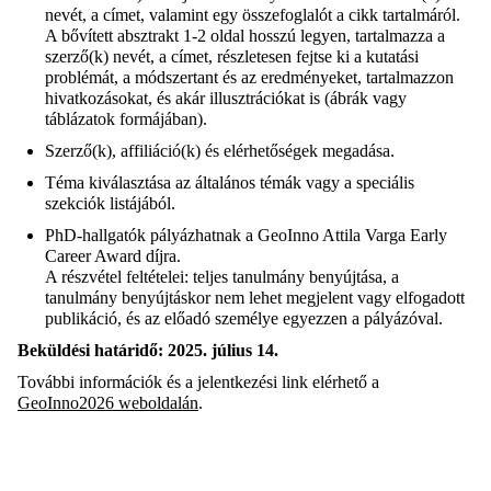
nevét, a címet, valamint egy összefoglalót a cikk tartalmáról.
A bővített absztrakt 1-2 oldal hosszú legyen, tartalmazza a
szerző(k) nevét, a címet, részletesen fejtse ki a kutatási
problémát, a módszertant és az eredményeket, tartalmazzon
hivatkozásokat, és akár illusztrációkat is (ábrák vagy
táblázatok formájában).
Szerző(k),
affiliáció
(k) és elérhetőségek megadása.
Téma kiválasztása az általános témák vagy a speciális
szekciók listájából.
PhD-hallgatók pályázhatnak a
GeoInno
Attila Varga
Early
Career
Award
díjra.
A részvétel feltételei: teljes tanulmány benyújtása, a
tanulmány benyújtáskor nem lehet megjelent vagy elfogadott
publikáció, és az előadó személye egyezzen a pályázóval.
Beküldési határidő: 2025. július 14.
További információk és a jelentkezési link elérhető a
GeoInno2026 weboldalán
.