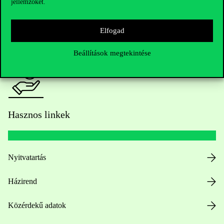
jellemzőket.
HUB jelenlegi hallgatóinknak
Elfogad
Sajtó:
press@uni-corvinus.hu
Beállítások megtekintése
Hasznos linkek
Nyitvatartás
Házirend
Közérdekű adatok