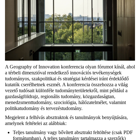
A
Geography
of
Innovation
konferencia
olyan fórumot kínál, ahol
a térbeli dimenzióval rendelkező innovációs tevékenységek
tudományos, szakpolitikai és stratégiai kérdései iránt érdeklődő
kutatók cserélhetnek eszmét. A konferencia összehozza a világ
vezető tudósait különféle tudományterületekről, mint például a
gazdaságföldrajz, regionális
tudomány, közgazdaságtan,
menedzsmenttudomány, szociológia, hálózatelmélet, valamint
politikatudomány és tervezéstudomány.
Megjelent a
felhívás absztraktok és tanulmányok benyújtására
,
amelynek
feltételei
az alábbiak
:
Teljes tanulmány vagy bővített absztrakt feltöltése (csak PDF
formátumban). A teljes tanulmány tartalmazza a szerző(k)