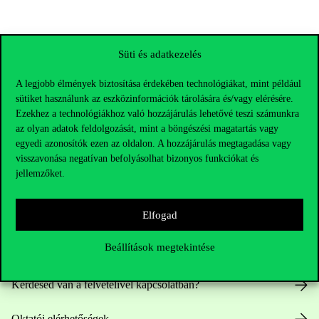
Süti és adatkezelés
A legjobb élmények biztosítása érdekében technológiákat, mint például
sütiket használunk az eszközinformációk tárolására és/vagy elérésére.
Ezekhez a technológiákhoz való hozzájárulás lehetővé teszi számunkra
az olyan adatok feldolgozását, mint a böngészési magatartás vagy
egyedi azonosítók ezen az oldalon. A hozzájárulás megtagadása vagy
visszavonása negatívan befolyásolhat bizonyos funkciókat és
jellemzőket.
Elérhetőségek
Elfogad
Beállítások megtekintése
Telefonszám:
+36 1 482 5000
Kérdésed van a felvételivel kapcsolatban?
Oktatói elérhetőségek