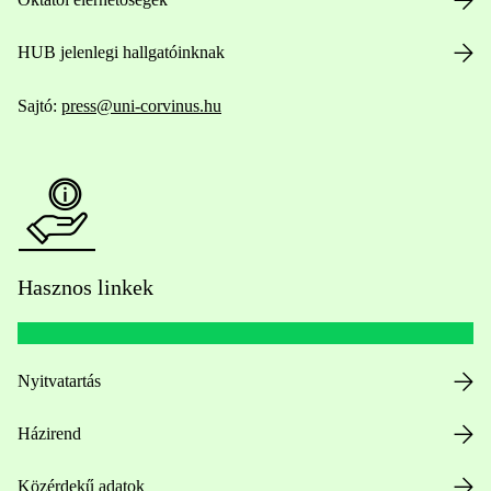
HUB jelenlegi hallgatóinknak
Sajtó:
press@uni-corvinus.hu
Hasznos linkek
Nyitvatartás
Házirend
Közérdekű adatok