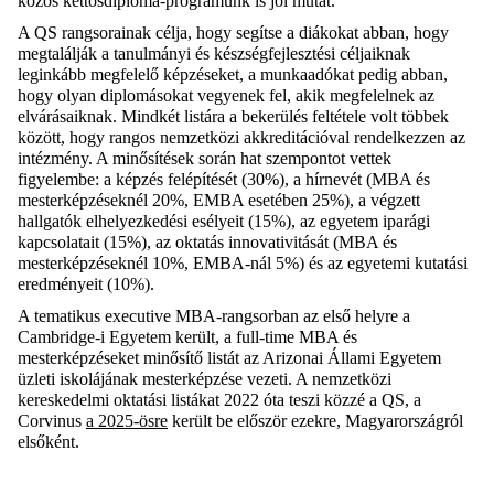
közös kettősdiploma-programunk is jól mutat.”
A QS rangsorainak célja, hogy segítse a diákokat abban, hogy
megtalálják a tanulmányi és készségfejlesztési céljaiknak
leginkább megfelelő képzéseket, a munkaadókat pedig abban,
hogy olyan diplomásokat vegyenek fel, akik megfelelnek az
elvárásaiknak.
Mindkét listára a
bekerülés feltétele volt többek
között, hogy rangos nemzetközi akkreditációval
rendelkezzen az
intézmény. A minősítések során hat szempontot vettek
figyelembe:
a
képzés felépítését (30%), a hírnevét (MBA és
mesterképzéseknél 20%, EMBA esetében 25%), a végzett
hallgatók elhelyezkedés
i esélyeit
(15%), az
egyetem
iparági
kapcsolat
ait
(15%), az oktatás
innovativitását
(MBA és
mesterképzéseknél 10%, EMBA-
nál
5%) és a
z egyetemi
kutatás
i
eredményeit (10%)
.
A tematikus
executive
MBA-rangsorban az első helyre a
Cambridge-i Egyetem került, a
full-time
MBA és
mesterképzéseket minősítő listát az Arizonai Állami Egyetem
üzleti iskolájának mesterképzése vezeti.
A
nemzetközi
kereskedelmi oktatási
listákat 2022 óta teszi közzé a QS, a
Corvinus
a 2025-ösre
került be először
ezekre
, Magyarországról
elsőként.