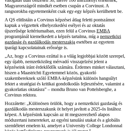
válogatás után összesen 30
, illetve 106
intézmény
t
értékeltek
,
Magyarországról
mindkét esetben
csupán a
Corvinus
t
.
A
rangsorokba
egyetemenként csak egy-egy képzés kerülhetett be.
A QS
elit
listá
i
n a Corvinus képzései átlag feletti pontszámot
kaptak a végzettek elhelyezkedési esélyei és az oktatás
újszerűsége k
ritériumaiban
, ezen felül a
Corvinus
EMBA
programjáná
l kiemelkedett a képzés tartalma, míg
a
nemzetközi
gazdaság és gazdálkodás mestersza
kja
esetében az egyetem
iparági kapcsolatainak erőssége is.
„Az, hogy a Corvinus ezúttal is a világ legjobbjai között szerepel,
egy újabb, nemzetközileg mérvadó visszajelzést jelent a
képzéseink iránt érdeklődők számára. Érdemes minket választani,
hiszen
a
Maastrichti Egyetemmel közös
, gyakorló
szakembereknek szóló E
MBA-képzésünk különös hangsúlyt
fektet a stratégiai
és
kritikai gondolkodás fejlesztésére
, valamint
a
gyakorlatias oktatásra
”
– mondta Bruno van
Pottelsberghe
, a
Corvinus rektora.
Hozzátette:
„
Külön
ösen
örülök, hogy a
nemzetközi gazdaság és
gazdálkodás mesterszakunk
öt helyet javított a 2025-ös listához
képest. A képzésünk
kapcsán
a
z itt megszerezhető alapos
módszertani
ismereteke
t, az egyéni tanulási utak
at
és a globális
szemléletet
emelem ki
, amelyet a University College Londonnal