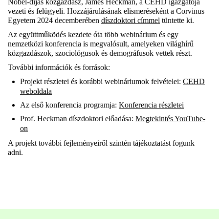
Nobel-díjas közgazdász, James Heckman, a CEHD igazgatója
vezeti és felügyeli. Hozzájárulásának elismeréseként a Corvinus
Egyetem 2024 decemberében
díszdoktori címmel
tüntette ki.
Az együttműködés kezdete óta több webinárium és egy
nemzetközi konferencia is megvalósult, amelyeken világhírű
közgazdászok, szociológusok és demográfusok vettek részt.
További információk és források:
Projekt részletei és korábbi webináriumok felvételei:
CEHD
weboldala
Az első konferencia programja:
Konferencia részletei
Prof. Heckman díszdoktori előadása:
Megtekintés YouTube-
on
A projekt további fejleményeiről szintén tájékoztatást fogunk
adni.