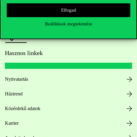
Sajtó:
press@uni-corvinus.hu
Elfogad
Beállítások megtekintése
Hasznos linkek
Nyitvatartás
Házirend
Közérdekű adatok
Karrier