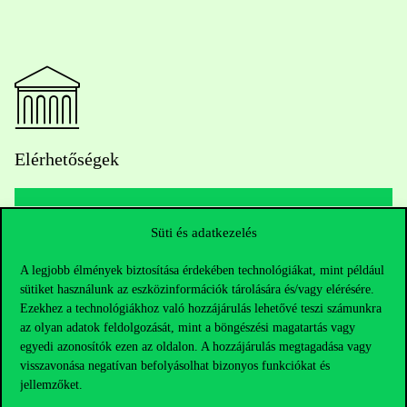
Elérhetőségek
Süti és adatkezelés
Telefonszám:
+36 1 482 5000
A legjobb élmények biztosítása érdekében technológiákat, mint például
Kérdésed van a felvételivel kapcsolatban?
sütiket használunk az eszközinformációk tárolására és/vagy elérésére.
Ezekhez a technológiákhoz való hozzájárulás lehetővé teszi számunkra
Oktatói elérhetőségek
az olyan adatok feldolgozását, mint a böngészési magatartás vagy
egyedi azonosítók ezen az oldalon. A hozzájárulás megtagadása vagy
visszavonása negatívan befolyásolhat bizonyos funkciókat és
HUB jelenlegi hallgatóinknak
jellemzőket.