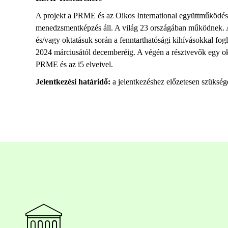
A projekt a PRME és az Oikos International együttműködésé
menedzsmentképzés áll. A világ 23 országában működnek. A
és/vagy oktatásuk során a fenntarthatósági kihívásokkal fogl
2024 márciusától decemberéig. A végén a résztvevők egy okle
PRME és az i5 elveivel.
Jelentkezési határidő:
a jelentkezéshez előzetesen szüksége