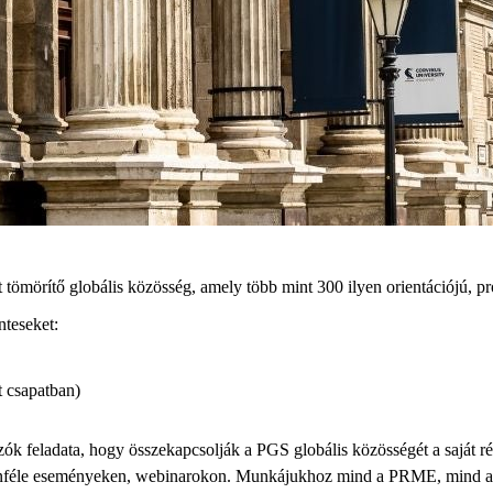
 tömörítő globális közösség, amely több mint 300 ilyen orientációjú, pr
nteseket:
 csapatban)
zók feladata, hogy összekapcsolják a PGS globális közösségét a saját ré
lönféle eseményeken, webinarokon. Munkájukhoz mind a PRME, mind a 