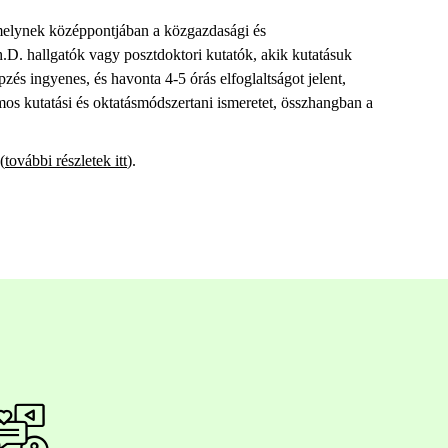
amelynek középpontjában a közgazdasági és
. hallgatók vagy posztdoktori kutatók, akik kutatásuk
zés ingyenes, és havonta 4-5 órás elfoglaltságot jelent,
mos kutatási és oktatásmódszertani ismeretet, összhangban a
(
további részletek itt
).