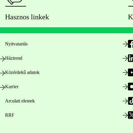
Hasznos linkek
K
Nyitvatartás
Házirend
Közérdekű adatok
Karrier
Arculati elemek
RRF