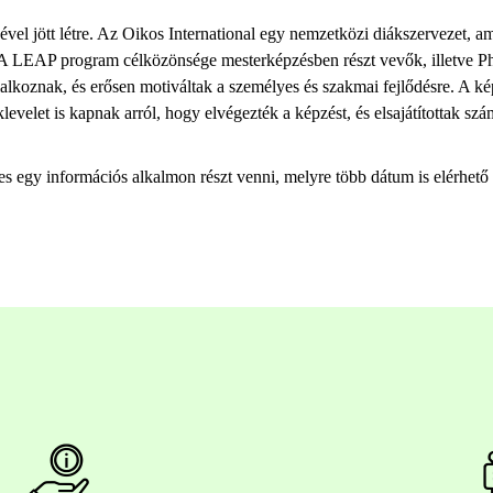
vel jött létre. Az Oikos International egy nemzetközi diákszervezet, 
 LEAP program célközönsége mesterképzésben részt vevők, illetve Ph.D
alkoznak, és erősen motiváltak a személyes és szakmai fejlődésre. A kép
velet is kapnak arról, hogy elvégezték a képzést, és elsajátítottak szá
s egy információs alkalmon részt venni, melyre több dátum is elérhető 