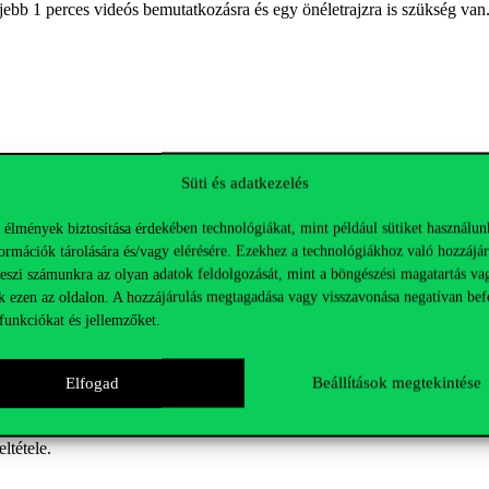
ljebb 1 perces videós bemutatkozásra és egy önéletrajzra is szükség van
Süti és adatkezelés
 élmények biztosítása érdekében technológiákat, mint például sütiket használun
ormációk tárolására és/vagy elérésére. Ezekhez a technológiákhoz való hozzájár
teszi számunkra az olyan adatok feldolgozását, mint a böngészési magatartás va
k ezen az oldalon. A hozzájárulás megtagadása vagy visszavonása negatívan bef
funkciókat és jellemzőket.
lyázathoz ugyanazokat a dokumentumokat kell kitölteni, mint az előző e
Elfogad
Beállítások megtekintése
ltétele.