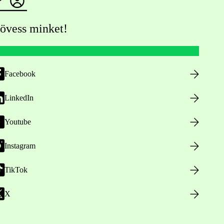
övess minket!
Facebook
LinkedIn
Youtube
Instagram
TikTok
X