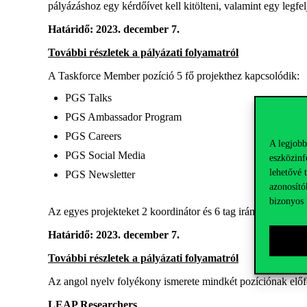
pályázáshoz egy kérdőívet kell kitölteni, valamint egy legfe
Határidő: 2023. december 7.
További részletek a pályázati folyamatról
A Taskforce Member pozíció 5 fő projekthez kapcsolódik:
PGS Talks
PGS Ambassador Program
PGS Careers
A legjobb
PGS Social Media
eszközinf
lehetővé 
PGS Newsletter
azonosító
bizonyos 
Az egyes projekteket 2 koordinátor és 6 tag irányítja. A pá
Határidő: 2023. december 7.
További részletek a pályázati folyamatról
Az angol nyelv folyékony ismerete mindkét pozíciónak előfe
LEAP Researchers