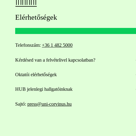
Elérhetőségek
Telefonszám:
+36 1 482 5000
Kérdésed van a felvételivel kapcsolatban?
Oktatói elérhetőségek
HUB jelenlegi hallgatóinknak
Sajtó:
press@uni-corvinus.hu