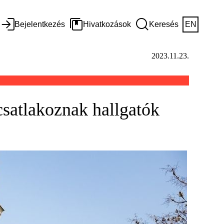
Bejelentkezés
Hivatkozások
Keresés
EN
2023.11.23.
csatlakoznak hallgatók