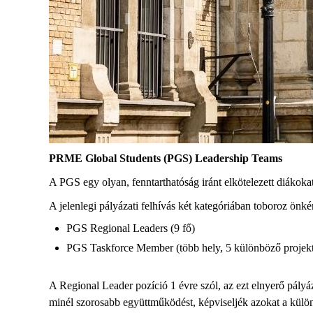
PRME Global Students (PGS) Leadership Teams
A PGS egy olyan, fenntarthatóság iránt elkötelezett diákokat
A jelenlegi pályázati felhívás két kategóriában toboroz önké
PGS Regional Leaders (9 fő)
PGS Taskforce Member (több hely, 5 különböző projekt
A Regional Leader pozíció 1 évre szól, az ezt elnyerő pályá
minél szorosabb együttműködést, képviseljék azokat a kü