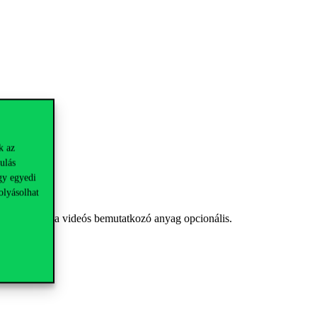
.
k az
ulás
gy egyedi
olyásolhat
setben, de itt a videós bemutatkozó anyag opcionális.