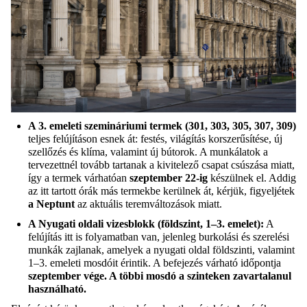
A 3. emeleti szemináriumi termek (301, 303, 305, 307, 309)
teljes felújításon esnek át: festés, világítás korszerűsítése, új
szellőzés és klíma, valamint új bútorok. A munkálatok a
tervezettnél tovább tartanak
a kivitelező csapat csúszása miatt
,
így a termek várhatóan
szeptember 22-ig
készülnek el. Addig
az itt tartott órák más
termekbe
kerülnek át, kérjük, figyeljétek
a
Neptunt
az aktuális teremváltozások miatt.
A
Nyugati oldali vizesblokk (földszint, 1–3. emelet):
A
felújítás itt is folyamatban van, jelenleg burkolási és szerelési
munkák zajlanak, amelyek a nyugati oldal földszinti, valamint
1–3. emeleti mosdóit érintik. A befejezés várható időpontja
szeptember vége
.
A többi mosdó a szinteken zavartalanul
használható.