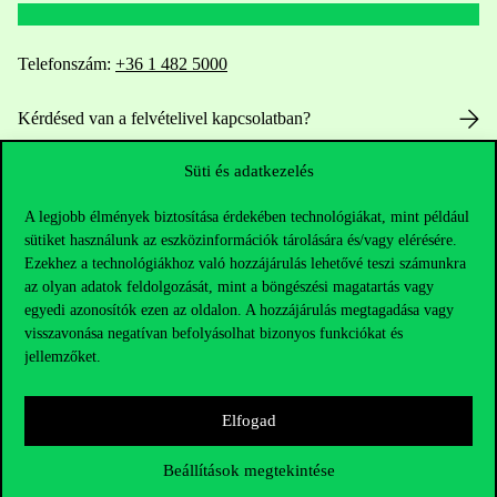
Telefonszám:
+36 1 482 5000
Kérdésed van a felvételivel kapcsolatban?
Süti és adatkezelés
Oktatói elérhetőségek
A legjobb élmények biztosítása érdekében technológiákat, mint például
HUB jelenlegi hallgatóinknak
sütiket használunk az eszközinformációk tárolására és/vagy elérésére.
Ezekhez a technológiákhoz való hozzájárulás lehetővé teszi számunkra
Sajtó:
press@uni-corvinus.hu
az olyan adatok feldolgozását, mint a böngészési magatartás vagy
egyedi azonosítók ezen az oldalon. A hozzájárulás megtagadása vagy
visszavonása negatívan befolyásolhat bizonyos funkciókat és
jellemzőket.
Elfogad
Hasznos linkek
Beállítások megtekintése