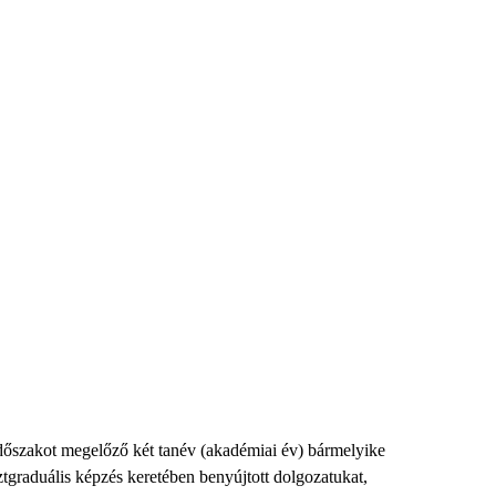
őszakot megelőző két tanév (akadémiai év) bármelyike
raduális képzés keretében benyújtott dolgozatukat,