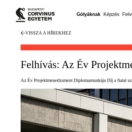
Gólyáknak
Képzés
Felv
VISSZA A HÍREKHEZ
Felhívás: Az Év Projekt
Az Év Projektmenedzsment Diplomamunkája Díj a fiatal sza