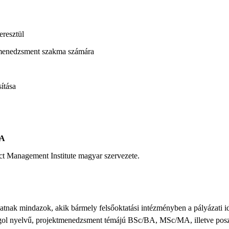
resztül
menedzsment szakma számára
ítása
JA
ct Management Institute magyar szervezete.
ak mindazok, akik bármely felsőoktatási intézményben a pályázati id
gol nyelvű, projektmenedzsment témájú BSc/BA, MSc/MA, illetve posztg