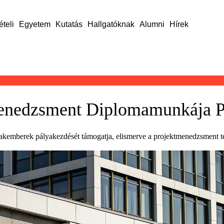
ételi
Egyetem
Kutatás
Hallgatóknak
Alumni
Hírek
menedzsment Diplomamunkája P
kemberek pályakezdését támogatja, elismerve a projektmenedzsment t