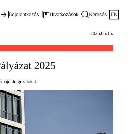
Bejelentkezés
Hivatkozások
Keresés
EN
2025.05.15.
ályázat 2025
émájú dolgozatokat.