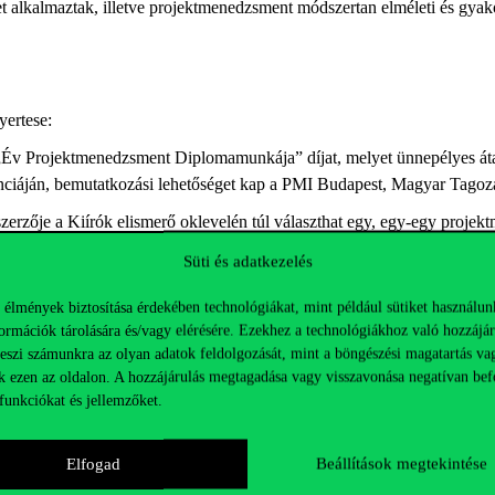
lkalmaztak, illetve projektmenedzsment módszertan elméleti és gyako
ertese:
„Év Projektmenedzsment Diplomamunkája” díjat, melyet ünnepélyes átadó
nciáján, bemutatkozási lehetőséget kap a PMI Budapest, Magyar Tagoza
 szerzője a Kiírók elismerő oklevelén túl választhat egy, egy-egy pro
legesen választott, projektmenedzsment témakörben kiadott szakkönyv.
Süti és adatkezelés
ikkel, mely a pályamunka bemutatását tartalmazza. Lehetőséget biztosít
ldalas kivonat megírásával. Lehetőség van a diplomadolgozat publikálá
 élmények biztosítása érdekében technológiákat, mint például sütiket használun
k tehát komoly megjelenési lehetőségeket biztosítanak a projektmenedzs
ormációk tárolására és/vagy elérésére. Ezekhez a technológiákhoz való hozzájár
teszi számunkra az olyan adatok feldolgozását, mint a böngészési magatartás va
k ezen az oldalon. A hozzájárulás megtagadása vagy visszavonása negatívan bef
funkciókat és jellemzőket.
Elfogad
Beállítások megtekintése
het: