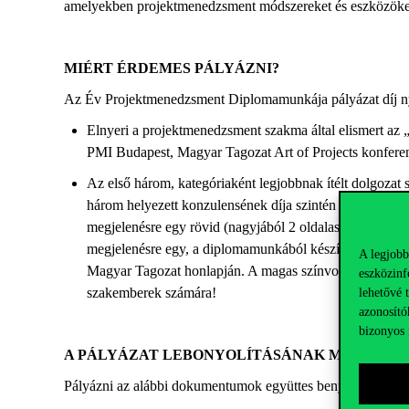
amelyekben projektmenedzsment módszereket és eszközöket a
MIÉRT ÉRDEMES PÁLYÁZNI?
Az Év Projektmenedzsment Diplomamunkája pályázat díj ny
Elnyeri a projektmenedzsment szakma által elismert az 
PMI Budapest, Magyar Tagozat Art of Projects konfere
Az első három, kategóriaként legjobbnak ítélt dolgozat
három helyezett konzulensének díja szintén egy tetsző
megjelenésre egy rövid (nagyjából 2 oldalas) szakmai c
megjelenésre egy, a diplomamunkából készített 15-20 o
A legjobb
Magyar Tagozat honlapján. A magas színvonalú pályázato
eszközinf
lehetővé 
szakemberek számára!
azonosító
bizonyos 
A PÁLYÁZAT LEBONYOLÍTÁSÁNAK MENETE
Pályázni az alábbi dokumentumok együttes benyújtásával le