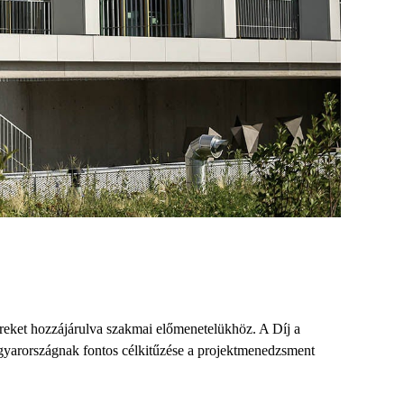
reket hozzájárulva szakmai előmenetelükhöz. A Díj a
agyarországnak fontos célkitűzése a projektmenedzsment