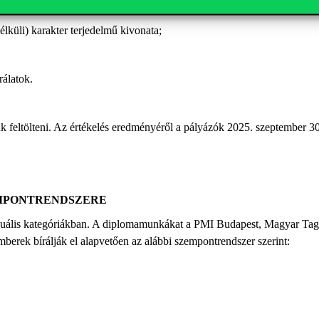
dokumentumPDF formátumban;
küli) karakter terjedelmű kivonata;
írálatok.
ük feltölteni. Az értékelés eredményéről a pályázók
2025. szeptember 30
EMPONTRENDSZERE
duális kategóriákban. A diplomamunkákat a PMI Budapest, Magyar Tagoz
mberek bírálják el alapvetően az alábbi szempontrendszer szerint: