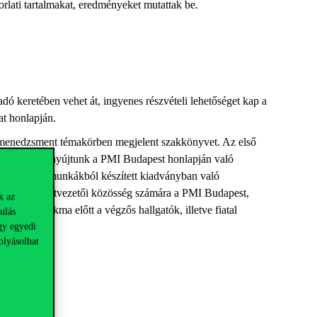
rlati tartalmakat, eredményeket mutat
tak be.
 keretében vehet át, ingyenes részvételi lehetőséget kap a
t honlapján.
jektmenedzsment témakörben megjelent szakkönyvet. Az első
 Lehetőséget nyújtunk a PMI Budapest honlapján való
unk a pályamunkákból készített kia
dványban való
sára a projektvezetői közösség számára a PMI Budapest,
k az
ment szakma előtt a végzős hallgatók, illetve fiatal
ulás
gy egyedi
olyásolhat