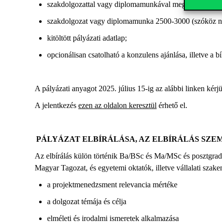
szakdolgozattal vagy diplomamunkával megegyező 
szakdolgozat vagy diplomamunka 2500-3000 (szóköz nél
kitöltött pályázati adatlap;
opcionálisan csatolható a konzulens ajánlása, illetve a b
A pályázati anyagot
2025.
július 15-ig
az alábbi linken kérj
A jelentkezés
ezen az oldalon keresztül
érhető el.
PÁLYÁZAT ELBÍRÁLÁSA, AZ ELBÍRÁLÁS SZ
Az elbírálás külön történik Ba/BSc és Ma/MSc és posztgra
Magyar Tagozat, és egyetemi oktatók, illetve vállalati szake
a projektmenedzsment relevancia mértéke
a dolgozat témája és célja
elméleti és irodalmi ismeretek alkalmazása