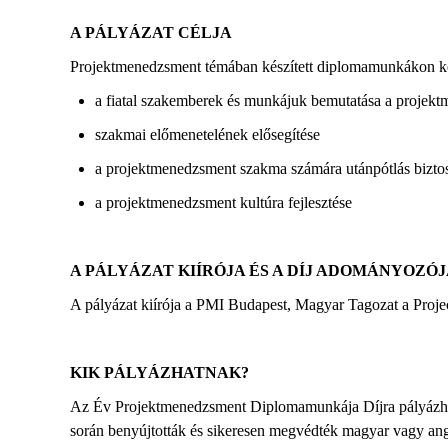
A PÁLYÁZAT CÉLJA
Projektmenedzsment témában készített diplomamunkákon ke
a fiatal szakemberek és munkájuk bemutatása a
projekt
szakmai előmenetelének elősegítése
a projektmenedzsment szakma számára utánpótlás biztos
a projektmenedzsment kultúra fejlesztése
A PÁLYÁZAT KIÍRÓJA ÉS A DÍJ ADOMÁNYOZÓ
A pályázat kiírója a PMI Budapest,
Magyar Tagozat a Proje
KIK PÁLYÁZHATNAK?
Az Év Projektmenedzsment Diplomamunkája Díjra pályázhatn
során benyújtották és sikeresen megvédték magyar vagy an