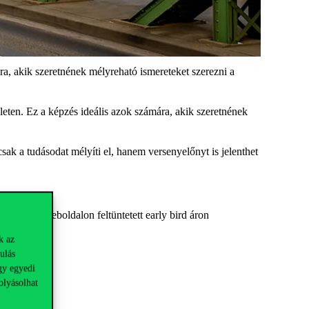
a, akik szeretnének mélyreható ismereteket szerezni a
leten. Ez a képzés ideális azok számára, akik szeretnének
k a tudásodat mélyíti el, hanem versenyelőnyt is jelenthet
0-ig a weboldalon feltüntetett early bird áron
k az
ulás
gy egyedi
olyásolhat