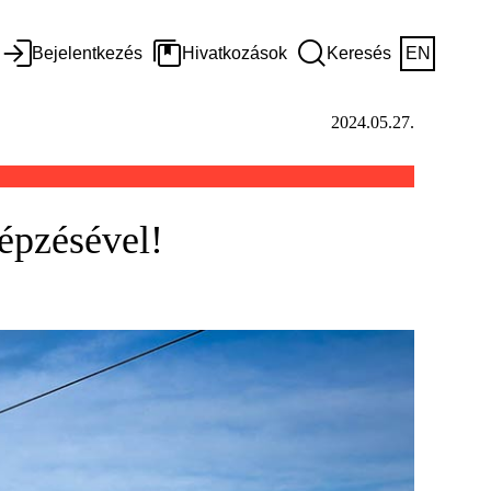
Bejelentkezés
Hivatkozások
Keresés
EN
2024.05.27.
épzésével!