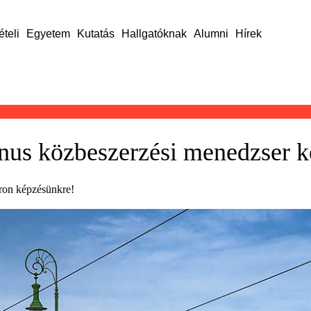
ételi
Egyetem
Kutatás
Hallgatóknak
Alumni
Hírek
inus közbeszerzési menedzser k
áron képzésünkre!