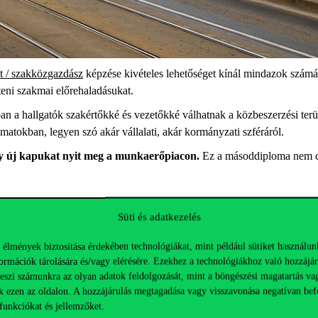
 / szakközgazdász
képzése kivételes lehetőséget kínál mindazok számár
teni szakmai előrehaladásukat.
an a hallgatók szakértőkké és vezetőkké válhatnak a közbeszerzési terü
yamatokban, legyen szó akár vállalati, akár kormányzati szféráról.
ely új kapukat nyit meg a munkaerőpiacon.
Ez a másoddiploma nem csa
Süti és adatkezelés
kozz a képzéshez! Használd a KÖZBESZ01 kuponkódot, és 2024. június 3
 élmények biztosítása érdekében technológiákat, mint például sütiket használun
ormációk tárolására és/vagy elérésére. Ezekhez a technológiákhoz való hozzájár
teszi számunkra az olyan adatok feldolgozását, mint a böngészési magatartás va
rzési menedzser képzésünknek!
Kattints ide,
és jelentkezz még ma!
k ezen az oldalon. A hozzájárulás megtagadása vagy visszavonása negatívan bef
funkciókat és jellemzőket.
ével, és lépj a karriered következő szintjére!