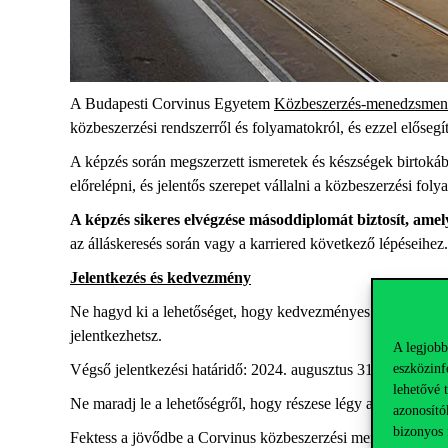
A Budapesti Corvinus Egyetem
Közbeszerzés-menedzsment
közbeszerzési rendszerről és folyamatokról, és ezzel elősegí
A
képzés
során megszerzett ismeretek és készségek birtokáb
előrelépni, és jelentős szerepet vállalni a közbeszerzési fol
A képzés sikeres elvégzése másoddiplomát biztosít, am
az álláskeresés során vagy a karriered következő lépéseihez.
Jelentkezés és kedvezmény
Ne hagyd ki a lehetőséget, hogy kedvezményes áron csatla
jelentkezhetsz.
A legjobb
eszközinf
Végső jelentkezési határidő: 2024. augusztus 31.
lehetővé 
Ne maradj le a lehetőségről, hogy részese légy a közbesze
azonosító
bizonyos 
Fektess a jövődbe a Corvinus közbeszerzési menedzser képzés