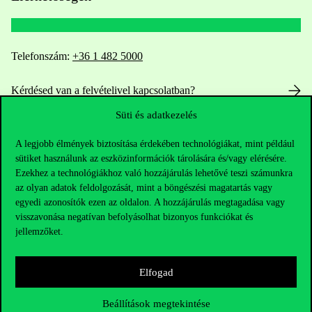
Telefonszám:
+36 1 482 5000
Kérdésed van a felvételivel kapcsolatban?
Süti és adatkezelés
Oktatói elérhetőségek
A legjobb élmények biztosítása érdekében technológiákat, mint például
HUB jelenlegi hallgatóinknak
sütiket használunk az eszközinformációk tárolására és/vagy elérésére.
Ezekhez a technológiákhoz való hozzájárulás lehetővé teszi számunkra
az olyan adatok feldolgozását, mint a böngészési magatartás vagy
Sajtó:
press@uni-corvinus.hu
egyedi azonosítók ezen az oldalon. A hozzájárulás megtagadása vagy
visszavonása negatívan befolyásolhat bizonyos funkciókat és
jellemzőket.
Elfogad
Beállítások megtekintése
Hasznos linkek