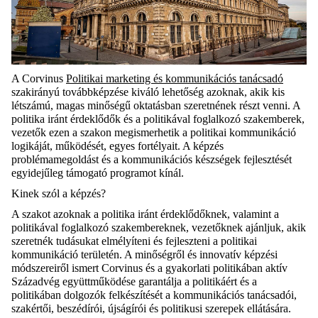
A Corvinus
Politikai marketing és kommunikációs tanácsadó
szakirányú továbbképzése kiváló lehetőség azoknak, akik kis
létszámú, magas minőségű oktatásban szeretnének részt venni. A
politika iránt érdeklődők és a politikával foglalkozó szakemberek,
vezetők ezen a szakon megismerhetik a politikai kommunikáció
logikáját, működését, egyes fortélyait. A képzés
problémamegoldást és a kommunikációs készségek fejlesztését
egyidejűleg támogató programot kínál.
Kinek szól a képzés?
A szakot azoknak a politika iránt érdeklődőknek, valamint a
politikával foglalkozó szakembereknek, vezetőknek ajánljuk, akik
szeretnék tudásukat elmélyíteni és fejleszteni a politikai
kommunikáció területén. A minőségről és innovatív képzési
módszereiről ismert Corvinus és a gyakorlati politikában aktív
Századvég együttműködése garantálja a politikáért és a
politikában dolgozók felkészítését a kommunikációs tanácsadói,
szakértői, beszédírói, újságírói és politikusi szerepek ellátására.