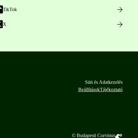
TikTok
X
Süti és Adatkezelés
Beállítások
Tájékoztató
© Budapesti Corvinus