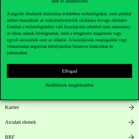
Süti és adatkezelés
A legjobb élmények biztosítása érdekében technológiákat, mint például
sütiket használunk az eszközinformációk tárolására és/vagy elérésére.
Ezekhez a technológiákhoz való hozzájárulás lehetővé teszi számunkra
az olyan adatok feldolgozását, mint a böngészési magatartás vagy
Hasznos linkek
egyedi azonosítók ezen az oldalon. A hozzájárulás megtagadása vagy
visszavonása negatívan befolyásolhat bizonyos funkciókat és
jellemzőket.
Nyitvatartás
Elfogad
Házirend
Beállítások megtekintése
Közérdekű adatok
Karrier
Arculati elemek
RRF