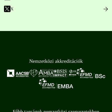
X
Nemzetközi akkreditációk
Főbb tagságok nemzetközi szervezetekben