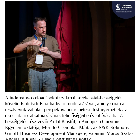
A tudományos előadásokat szakmai kerekasztal-beszélgetés
követte Kubitsch Kíra hallgató moderálásával, amely során a
résztvevők vállalati perspektívából is betekintést nyerhettek az
okos adatok alkalmazásának lehetőségeibe és kihívásaiba. A
beszélgetés résztvevői Antal Kristóf, a Budapesti Corvinus
Egyetem oktatója, Morillo-Cserepkai Márta, az S&K Solutions
GmbH Business Development Managere, valamint Vörös-Szabó
Andrea, a KPMG Lead Consultantja voltak.