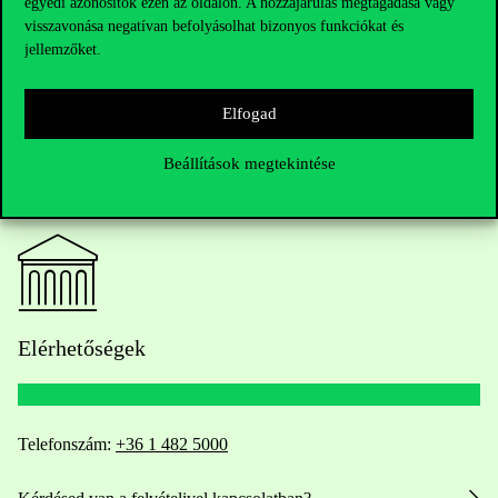
együttműködés szoros kapcsolatát.
egyedi azonosítók ezen az oldalon. A hozzájárulás megtagadása vagy
visszavonása negatívan befolyásolhat bizonyos funkciókat és
jellemzőket.
Elfogad
Beállítások megtekintése
Elérhetőségek
Telefonszám:
+36 1 482 5000