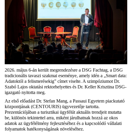
2026. május 6-án került megrendezésre a DSG Fachtag, a DSG
tradicionális tavaszi szakmai eseménye, amely idén a „Smart data:
Adatoktól a felismerésekig” címet viselte. A szimpóziumot Dr.
Szabó Lajos oktatási rektorhelyettes és Dr. Keller Krisztina DSG-
igazgató nyitotta meg.
Az első előadást Dr. Stefan Mang, a Passaui Egyetem piackutató
központjának (CENTOURIS) ügyvezetője tartotta.
Prezentációjában a turisztikai ügyfélút aktuális trendjeit mutatta
be, különös tekintettel arra, miként járulhatnak hozzá az okos
adatok az ügyfélélmény fejlesztéséhez és a kapcsolódó vállalati
folyamatok hatékonyságának növeléséhez.