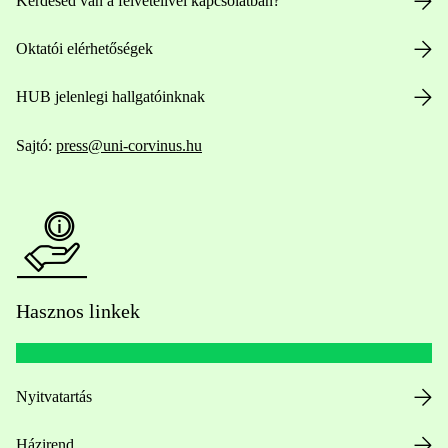
Kérdésed van a felvételivel kapcsolatban?
Oktatói elérhetőségek
HUB jelenlegi hallgatóinknak
Sajtó:
press@uni-corvinus.hu
Hasznos linkek
Nyitvatartás
Házirend