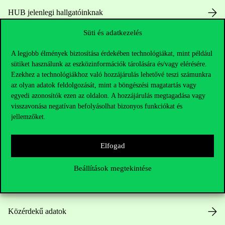
HUB jelenlegi hallgatóinknak
Süti és adatkezelés
Sajtó:
press@uni-corvinus.hu
A legjobb élmények biztosítása érdekében technológiákat, mint például
sütiket használunk az eszközinformációk tárolására és/vagy elérésére.
Ezekhez a technológiákhoz való hozzájárulás lehetővé teszi számunkra
az olyan adatok feldolgozását, mint a böngészési magatartás vagy
egyedi azonosítók ezen az oldalon. A hozzájárulás megtagadása vagy
visszavonása negatívan befolyásolhat bizonyos funkciókat és
jellemzőket.
Hasznos linkek
Elfogad
Nyitvatartás
Beállítások megtekintése
Házirend
Közérdekű adatok