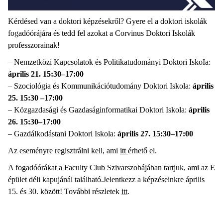
Kérdésed van a doktori képzésekről? Gyere el a doktori iskolák
fogadóórájára és tedd fel azokat a Corvinus Doktori Iskolák
professzorainak!
– Nemzetközi Kapcsolatok és Politikatudományi Doktori IskoIa:
április 21. 15:30–17:00
– Szociológia és Kommunikációtudomány Doktori Iskola:
április
25. 15:30 –17:00
– Közgazdasági és Gazdaságinformatikai Doktori Iskola:
április
26. 15:30–17:00
– Gazdálkodástani Doktori Iskola:
április 27. 15:30–17:00
Az eseményre regisztrálni kell, ami
itt
érhető el.
A fogadóórákat a Faculty Club Szivarszobájában tartjuk, ami az E
épület déli kapujánál található.Jelentkezz a képzéseinkre április
15. és 30. között! További részletek
itt
.