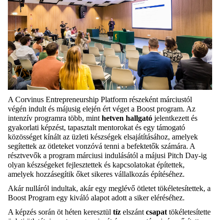
A Corvinus Entrepreneurship Platform részeként márciustól
végén indult és májusig elején ért véget a Boost program. Az
intenzív programra több, mint
hetven hallgató
jelentkezett és
gyakorlati képzést, tapasztalt mentorokat és egy támogató
közösséget kínált az üzleti készségek elsajátításához, amelyek
segítettek az ötleteket vonzóvá tenni a befektetők számára. A
résztvevők a program márciusi indulásától a májusi Pitch Day-ig
olyan készségeket fejlesztettek és kapcsolatokat építettek,
amelyek hozzásegítik őket sikeres vállalkozás építéséhez.
Akár nulláról indultak, akár egy meglévő ötletet tökéletesítettek, a
Boost Program egy kiváló alapot adott a siker eléréséhez.
A képzés során öt héten keresztül
tíz
elszánt
csapat
tökéletesítette