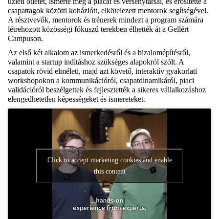
üzleti ötletét, ismerte meg a piacát és versenytársai, és erősítette a
csapattagok közötti koháziótt, elkötelezett mentorok segítségével.
A résztvevők, mentorok és trénerek mindezt a program számára
létrehozott közösségi fókuszú terekben élhették át a Gellért
Campuson.
Az első két alkalom az ismerkedésről és a bizalomépítésről,
valamint a startup indításhoz szükséges alapokról szólt. A
csapatok rövid elméleti, majd azt követő, interaktív gyakorlati
workshopokon a kommunikációról, csapatdinamikáról, piaci
validációról beszélgettek és fejlesztették a sikeres vállalkozáshoz
elengedhetetlen képességeket és ismereteket.
Click to accept marketing cookies and enable
this content