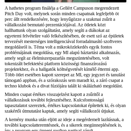
A hathetes program fináléja a Gellért Campuson megrendezett
Pitch Day volt, melynek során minden csapatnak legfeljebb öt
perc állt rendelkezésére, hogy lenyűgözze a szakmai zsűrit a
vállalkozást bemutató prezentációjával. Az ötletek közt
hallhattunk olyan szolgáltatást, amely segíti a diákokat az
egyetemi felvételire való felkészítésében, de esett szó az épületek
tervezését mesterséges intelligenciával forradalmasító szoftveres
megoldásról is. Téma volt a mikroközlekedés egyik fontos
problémájának megoldása, egy MI alapú háztartási alkalmazás,
amely segít az élelmiszerpazarlás megszüntetésében, volt
tokenizált befektetési platform közösségi finanszírozású
projektekhez, és a hallgatók költségvetését kímélő éttermi app.
Több ötlet esetében kapott szerepet az MI, egy jegyzet és tanulást
támogató appban, és a szórakozás sem maradt ki, a záró csapat a
techno klubok és a divat fúziójára talált ki skálázható megoldást.
Minden csapat értékes visszajelzést kapott a zsűritől a
vállalkozásuk további fejlesztéséhez. Kulcsfontosságú
tapasztalatot szereztek, értékes kapcsolatokat építettek ki, és olyan
szakértői útmutatást kaptak, amely segíti vállalkozói útjukat.
A kemény munka után eljött az ideje a megérdemelt lazításnak, a
további kapcsolatteremtésnek, és a sikerek megünneplésének is,
így a program egy ünnepi rooftop partival zárult.