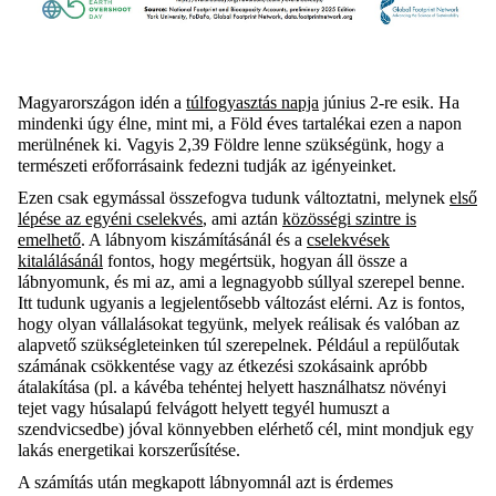
Magyarországon idén a
túlfogyasztás napja
június 2-re esik. Ha
mindenki úgy élne, mint mi, a Föld éves
tartalékai
ezen a napon
merülnének ki. Vagyis 2,39
Földre lenne szükségünk, hogy a
természeti erőforrásaink fedezni tudják az igényeinket.
Ezen csak egymással összefogva tudunk változtatni, melynek
első
lépése az egyéni cselekvés
, ami aztán
közösségi szintre is
emelhető
. A lábnyom kiszámításánál és a
cselekvések
kitalálásánál
fontos, hogy megértsük, hogyan áll össze a
lábnyomunk, és mi az, ami a legnagyobb súllyal szerepel benne.
Itt tudunk ugyanis a legjelentősebb változást elérni. Az is fontos,
hogy olyan vállalásokat tegyünk, melyek reálisak és valóban az
alapvető szükségleteinken túl szerepelnek. Például a repülőutak
számának csökkentése vagy az étkezési szokásaink apróbb
átalakítása (pl. a kávéba tehéntej helyett használhatsz növényi
tejet vagy húsalapú felvágott helyett tegyél humuszt a
szendvicsedbe) jóval könnyebben elé
rhető cél, mint mondjuk egy
lakás energetikai korszerűsítése.
A számítás után megkapott lábnyomnál azt is érdemes