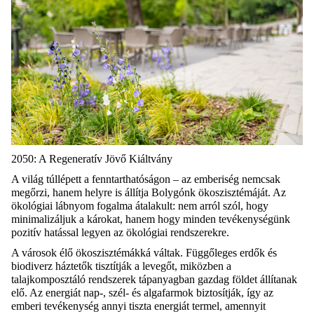
2050: A Regeneratív Jövő Kiáltvány
A világ túllépett a fenntarthatóságon – az emberiség nemcsak
megőrzi, hanem helyre is állítja Bolygónk ökoszisztémáját. Az
ökológiai lábnyom fogalma átalakult: nem arról szól, hogy
minimalizáljuk a károkat, hanem hogy minden tevékenységünk
pozitív hatással legyen az ökológiai rendszerekre.
A városok élő ökoszisztémákká váltak. Függőleges erdők és
biodiverz
háztetők tisztítják a levegőt, miközben a
talajkomposztáló rendszerek tápanyagban gazdag földet állítanak
elő. Az energiát nap-, szél- és algafarmok biztosítják, így az
emberi tevékenység annyi tiszta energiát termel, amennyit