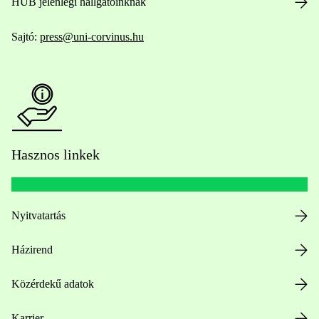
HUB jelenlegi hallgatóinknak
Sajtó:
press@uni-corvinus.hu
Hasznos linkek
Nyitvatartás
Házirend
Közérdekű adatok
Karrier