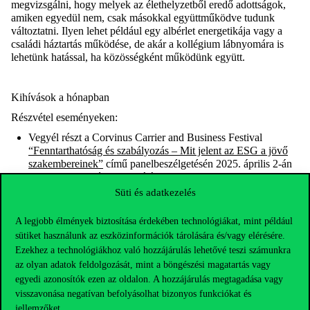
megvizsgálni, hogy melyek az élethelyzetből eredő adottságok,
amiken egyedül nem, csak másokkal együttműködve tudunk
változtatni. Ilyen lehet például egy albérlet energetikája vagy a
családi háztartás működése, de akár a kollégium lábnyomára is
lehetünk hatással, ha közösségként működünk együtt.
Kihívások a hónapban
Részvétel eseményeken:
Vegyél
részt
a Corvinus Carrier and Business Festival
“Fenntarthatóság és szabályozás – Mit jelent az ESG a jövő
szakembereinek”
című
panelbeszélgetésén
2025.
április
2-án
13
:
15-kor
az
E
épület
Aulájában
!
Süti és adatkezelés
Vegyél részt a
“B Corp: Fenntarthatósági intézkedések és
fejlesztések a tanúsítvány mögött”
című előadáson
2025.
A legjobb élmények biztosítása érdekében technológiákat, mint például
április 8-án
15:30-17:00 között az E épület III-
as
előadójában,
sütiket használunk az eszközinformációk tárolására és/vagy elérésére.
ahol a Danone és a
Nespresso
szakemberei mesélnek a
tanúsítványról.
Ezekhez a technológiákhoz való hozzájárulás lehetővé teszi számunkra
az olyan adatok feldolgozását, mint a böngészési magatartás vagy
2025. április 22-én
lesz az idei évben is a Föld napja, ami idén
egyedi azonosítók ezen az oldalon. A hozzájárulás megtagadása vagy
az “
Our Power, Our Planet
“ szlogent kapta és a fenntartható
visszavonása negatívan befolyásolhat bizonyos funkciókat és
energiával foglalkozik. A világnap körül sokféle programot
jellemzőket.
rendeznek a témával foglalkozó civil szervezetek is. Keress