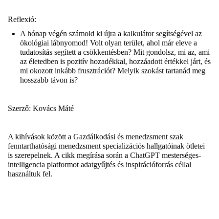
Reflexió:
A hónap végén
számold ki újra a kalkulátor segítségével az
ökológiai lábnyomod! Volt olyan terület, ahol már eleve a
tudatosítás segített a csökkentésben? Mit gondolsz, mi az, ami
az életedben is pozitív hozadékkal, hozzáadott értékkel járt, és
mi okozott inkább frusztrációt? Melyik szokást tartanád meg
hosszabb távon is?
Szerző: Kovács Máté
A kihívások között a Gazdálkodási és menedzsment szak
fenntarthatósági menedzsment specializációs hallgatóinak ötletei
is szerepelnek. A cikk megírása során a
ChatGPT
mesterséges-
intelligencia platformot adatgyűjtés és inspirációforrás céllal
használtuk fel.