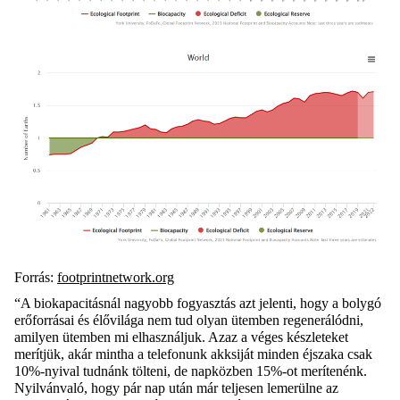
Forrás:
footprintnetwork.org
“A
biokapacitásnál
nagyobb fogyasztás azt jelenti, hogy a bolygó
erőforrásai és élővilága nem tud olyan ütemben regenerálódni,
amilyen ütemben mi elhasználjuk. Azaz a véges készleteket
merítjük, akár mintha a telefonunk
akksiját
minden éjszaka csak
10%-
nyival
tudnánk tölteni, de napközben 15%-ot merítenénk.
Nyilvánvaló, hogy pár nap után már teljesen lemerülne az