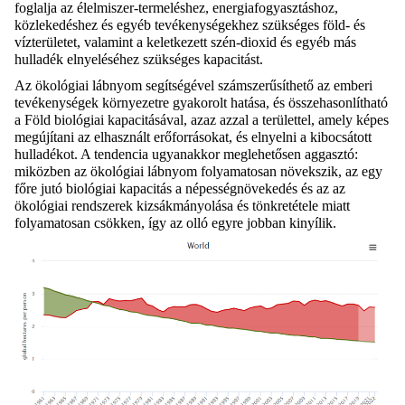
foglalja az élelmiszer-termeléshez, energiafogyasztáshoz,
közlekedéshez és egyéb tevékenységekhez szükséges föld- és
vízterületet, valamint a keletkezett szén-dioxid és egyéb más
hulladék elnyeléséhez szükséges kapacitást.
Az ökológiai lábnyom segítségével számszerűsíthető az emberi
tevékenységek környezetre gyakorolt hatása, és összehasonlítható
a Föld biológiai kapacitásával, azaz azzal a területtel, amely képes
megújítani az elhasznált erőforrásokat, és elnyelni a kibocsátott
hulladékot. A tendencia ugyanakkor meglehetősen aggasztó:
miközben az ökológiai lábnyom folyamatosan növekszik, az egy
főre jutó biológiai kapacitás a népességnövekedés és az az
ökológiai rendszerek kizsákmányolása és tönkretétele miatt
folyamatosan c
sökken, így az olló egyre jobban kinyílik.