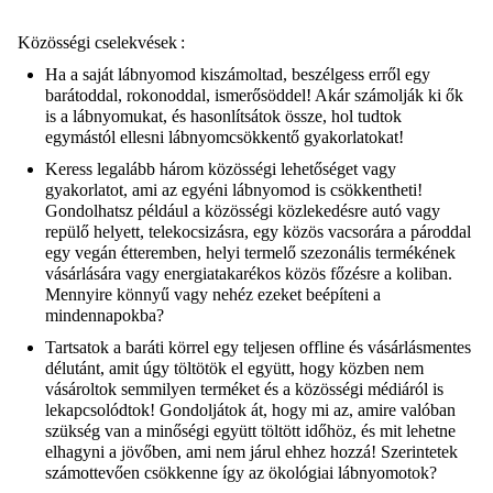
Közösségi cselekvések
:
Ha a saját lábnyomod kiszámoltad, beszélgess erről egy
barátoddal, rokonoddal, ismerősöddel! Akár számolják ki ők
is a lábnyomukat, és hasonlítsátok össze, hol tudtok
egymástól ellesni lábnyomcsökkentő gyakorlatokat!
Keress legalább három közösségi lehetőséget vagy
gyakorlatot, ami az egyéni lábnyomod is csökkentheti!
Gondolhatsz például a közösségi közlekedésre autó vagy
repülő helyett, telekocsizásra, egy közös vacsorára a pároddal
egy
vegán
étteremben, helyi termelő szezonális termékének
vásárlására vagy energiatakarékos közös főzésre a
koliban
.
Mennyire könnyű vagy nehéz ezeket beépíteni a
mindennapokba?
Tartsatok a baráti körrel egy teljesen offline és vásárlásmentes
délutánt, amit úgy töltötök el együtt, hogy közben nem
vásároltok semmilyen terméket és a közösségi médiáról is
lekapcsolódtok! Gondoljátok át, hogy mi az, amire valóban
szükség van a minőségi együtt töltött időhöz, és mit lehetne
elhagyni a jövőben, ami nem járul ehhez hozzá! Szerintetek
számottevően csökkenne így az ökológiai lábnyomotok?