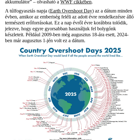
akkumulátor”
– olvasható a
WWF cikkében
.
A túlfogyasztás napja (
Earth Overshoot Day
) az a dátum minden
évben, amikor az emberiség feléli az adott évre rendelkezésre álló
természeti erőforrásokat. Ez a
nap évről
évre korábbra tolódik,
jelezve, hogy egyre gyorsabban használjuk fel bolygónk
készleteit. Például 2009-ben még augusztus 18-ára esett, 2024-
ben már augusztus 1-jén volt ez a dátum.