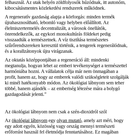
felhasznál. Az utak helyén zöldfolyosók húzódnak, itt autonóm,
kibocsátásmentes közlekedési rendszerek működnek.
A regeneratív gazdaság alapja a körforgás: minden termék
újrahasznosítható, lebomló vagy helyben
előállított. Az
élelmiszertermelés decentralizált, a városok önellátók,
önrendelkezők, az egykori monokultúrás földeket pedig
visszaadták a természetnek. A víz tisztítása természetes
szűrőrendszereken keresztül történik, a tengerek regenerálódnak,
és a korallzátonyok újra virágzanak.
Az oktatás középpontjában a regeneráció áll: mindenki
megtanulja, hogyan lehet az emberi tevékenységet a természettel
harmóniába hozni. A vállalatok célja már nem önmagában a
profit, hanem az, hogy az emberek valódi szükségleteit szolgálják
ki minél hatékonyabb módon. Az ökológiai lábnyom sem teher
többé, hanem ajándék – az emberiség létezése mára a bolygó
gazdagodását jelenti.”
Az ökológiai lábnyom nem csak a szén-dioxidról szól
Az
ökológiai lábnyom
egy
olyan mutató
, amely azt méri, hogy
egy adott egyén, közösség vagy ország mennyi természeti
erőforrást használ fel életmódja fenntartásához. Ez magában