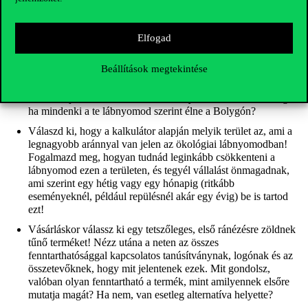
egy, a lakóhelyed környékén meghirdetett Föld napja
programot, és vegyél részt rajta!
Elfogad
Egyéni cselekvések:
Beállítások megtekintése
Számold ki az ökológiai lábnyomod a
Global Footprint
Network játékos kalkulátorával
! Hány Földre lenne szükség,
ha mindenki a te lábnyomod szerint élne a Bolygón?
Válaszd ki, hogy a kalkulátor alapján melyik terület az, ami a
legnagyobb aránnyal van jelen az ökológiai lábnyomodban!
Fogalmazd meg, hogyan tudnád leginkább csökkenteni a
lábnyomod ezen a területen, és tegyél vállalást önmagadnak,
ami szerint egy hétig vagy egy hónapig
(ritkább
eseményeknél, például repülésnél akár egy évig)
be is tartod
ezt!
Vásárláskor válassz ki egy tetszőleges, első ránézésre zöldnek
tűnő terméket! Nézz utána a neten az összes
fenntarthatósággal kapcsolatos tanúsítványnak, logónak és az
összetevőknek, hogy mit jelentenek ezek. Mit gondolsz,
valóban olyan fenntartható a termék, mint amilyennek elsőre
mutatja magát? Ha nem, van esetleg alternatíva helyette?