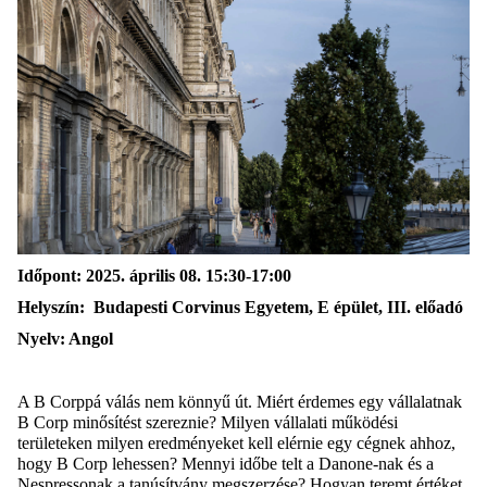
Időpont
:
2025.
á
prilis
08
.
15:30-17:00
Helyszín
:
Budapesti Corvinus Egyetem
, E épület,
III. előadó
Nyelv
:
A
ngol
A B Corppá válás nem könnyű út. Miért érdemes egy vállalatnak
B Corp minősítést szereznie? Milyen vállalati működési
területeken milyen eredményeket kell elérnie egy cégnek ahhoz,
hogy B Corp lehessen? Mennyi időbe telt a Danone-nak és a
Nespressonak a tanúsítvány megszerzése? Hogyan teremt értéket