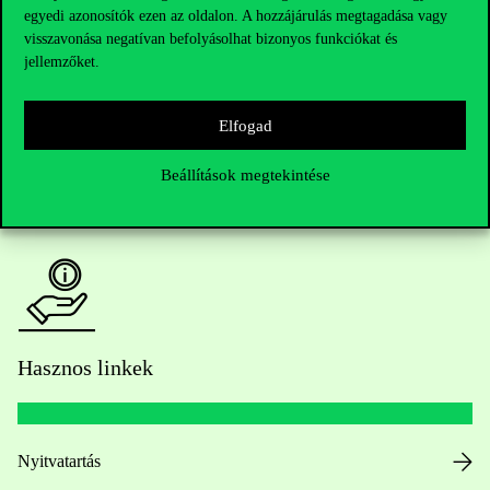
egyedi azonosítók ezen az oldalon. A hozzájárulás megtagadása vagy
Kérdésed van a felvételivel kapcsolatban?
visszavonása negatívan befolyásolhat bizonyos funkciókat és
jellemzőket.
Oktatói elérhetőségek
Elfogad
HUB jelenlegi hallgatóinknak
Beállítások megtekintése
Sajtó:
press@uni-corvinus.hu
Hasznos linkek
Nyitvatartás