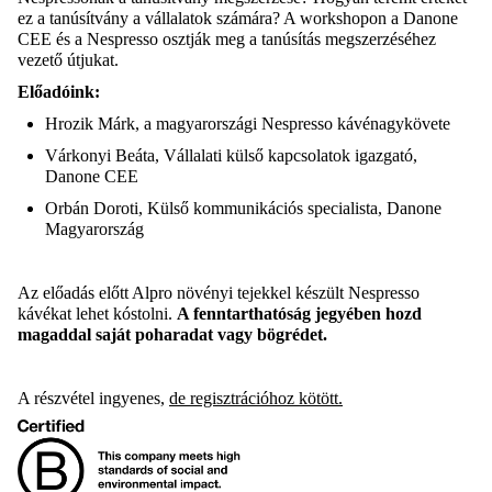
ez a tanúsítvány a vállalatok számára?
A workshopon a Danone
CEE és a Nespresso osztják meg a tanúsítás megszerzéséhez
vezető útjukat.
Előadóink:
Hrozik Márk, a magyarországi Nespresso kávénagykövete
Várkonyi Beáta, Vállalati külső kapcsolatok
igazgató,
Danone CEE
Orbán Doroti, Külső kommunikációs specialista, Danone
Magyarország
Az előadás előtt Alpro növényi tejekkel készült Nespresso
kávékat lehet kóstolni.
A fenntarthatóság jegyében
hozd
magaddal saját poharadat vagy bögrédet.
A
részvétel ingyenes,
de regisztrációhoz kötött
.