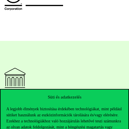
Elérhetőségek
Süti és adatkezelés
A legjobb élmények biztosítása érdekében technológiákat, mint például
sütiket használunk az eszközinformációk tárolására és/vagy elérésére.
Ezekhez a technológiákhoz való hozzájárulás lehetővé teszi számunkra
Telefonszám:
+36 1 482 5000
az olyan adatok feldolgozását, mint a böngészési magatartás vagy