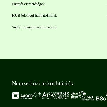
Oktatói elérhetőségek
HUB jelenlegi hallgatóinknak
Sajtó:
press@uni-corvinus.hu
Nemzetközi akkreditációk