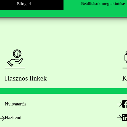
Elfogad
Beállítások megtekintése
Hasznos linkek
K
Nyitvatartás
Házirend