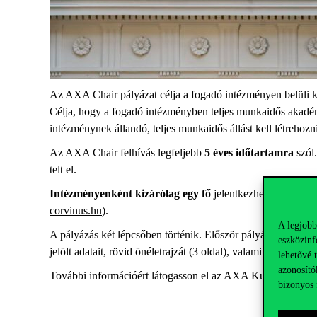
Az AXA Chair pályázat célja a fogadó intézményen belüli ku
Célja, hogy a fogadó intézményben teljes munkaidős akadémi
intézménynek állandó, teljes munkaidős állást kell létrehozn
Az AXA Chair felhívás legfeljebb
5 éves időtartamra
szól.
telt el.
Intézményenként kizárólag egy fő
jelentkezhet, ezért kér
corvinus.hu
).
A legjobb
A pályázás két lépcsőben történik. Először pályázati szándé
eszközinf
jelölt adatait, rövid önéletrajzát (3 oldal), valamint a kut
lehetővé 
azonosító
További információért látogasson el az AXA Kutatási Alap
bizonyos 