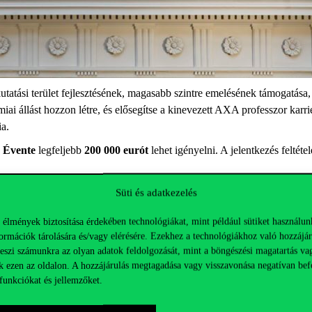
tatási terület fejlesztésének, magasabb szintre emelésének támogatása,
ai állást hozzon létre, és elősegítse a kinevezett AXA professzor karr
ia.
Évente
legfeljebb
200 000 eurót
lehet igényelni. A jelentkezés feltéte
jük, hogy
jelentkezési szándékát mielőbb jelezze a Kutatásmenedzs
Süti és adatkezelés
 élmények biztosítása érdekében technológiákat, mint például sütiket használun
kát jeleznie kell az intézményi képviselő, Pap Melinda felé, aki az AXA
ormációk tárolására és/vagy elérésére. Ezekhez a technológiákhoz való hozzájár
atási program címét és leírását (szóközökkel együtt 3000 karakter). A ré
teszi számunkra az olyan adatok feldolgozását, mint a böngészési magatartás va
k ezen az oldalon. A hozzájárulás megtagadása vagy visszavonása negatívan bef
oldalára
vagy nézze meg a felhívás
útmutatóját
.
funkciókat és jellemzőket.