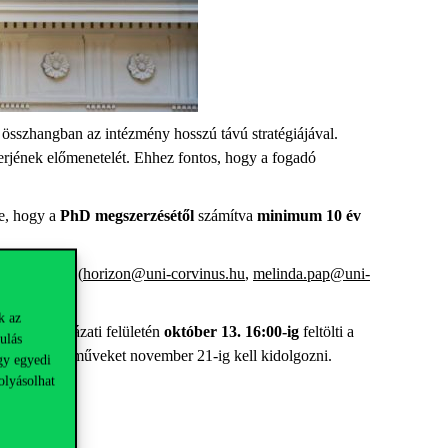
 összhangban az intézmény hosszú távú stratégiájával.
ierjének előmenetelét. Ehhez fontos, hogy a fogadó
le, hogy a
PhD megszerzésétől
számítva
minimum 10 év
ment Irodán
(
horizon@uni-corvinus.hu
,
melinda.pap@uni-
k az
 online pályázati felületén
október 13. 16:00-ig
feltölti a
ulás
szletesebb pályaműveket november 21-ig kell kidolgozni.
gy egyedi
olyásolhat