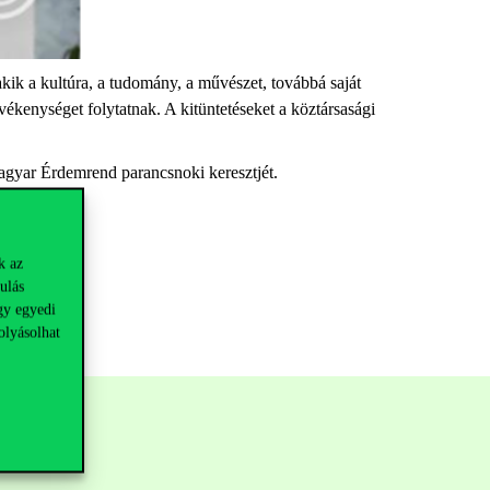
ik a kultúra, a tudomány, a művészet, továbbá saját
ékenységet folytatnak. A kitüntetéseket a köztársasági
agyar Érdemrend parancsnoki keresztjét.
k az
ulás
gy egyedi
olyásolhat