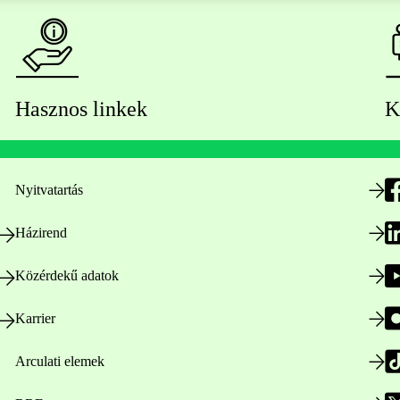
Hasznos linkek
K
Nyitvatartás
Házirend
Közérdekű adatok
Karrier
Arculati elemek