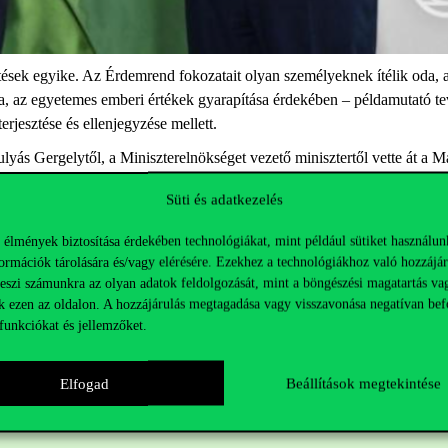
ek egyike. Az Érdemrend fokozatait olyan személyeknek ítélik oda, ak
, az egyetemes emberi értékek gyarapítása érdekében – példamutató tev
rjesztése és ellenjegyzése mellett.
s Gergelytől, a Miniszterelnökséget vezető minisztertől vette át a M
ökeként irányította az egyetem megújulását.
Süti és adatkezelés
 élmények biztosítása érdekében technológiákat, mint például sütiket használun
ormációk tárolására és/vagy elérésére. Ezekhez a technológiákhoz való hozzájár
teszi számunkra az olyan adatok feldolgozását, mint a böngészési magatartás va
k ezen az oldalon. A hozzájárulás megtagadása vagy visszavonása negatívan bef
funkciókat és jellemzőket.
Elfogad
Beállítások megtekintése