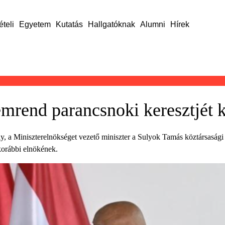
ételi
Egyetem
Kutatás
Hallgatóknak
Alumni
Hírek
emrend parancsnoki keresztjét
y, a Miniszterelnökséget vezető miniszter a Sulyok Tamás köztársaság
korábbi elnökének.