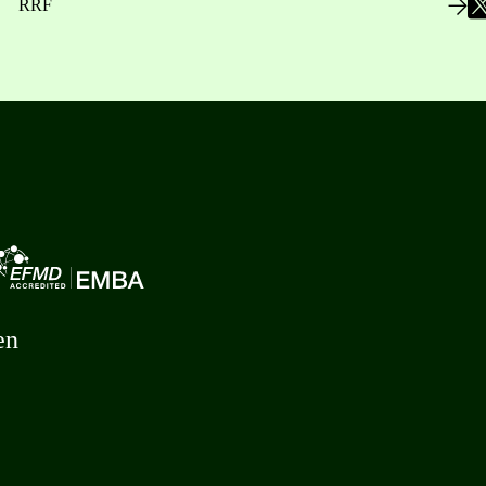
RRF
en