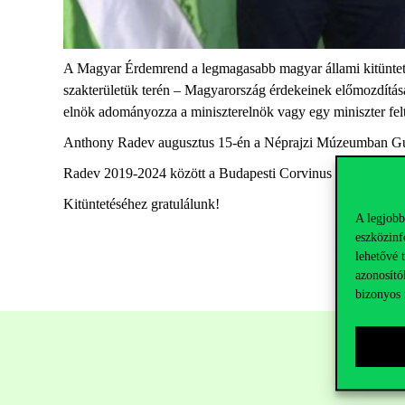
A Magyar Érdemrend a legmagasabb magyar állami kitüntetés
szakterületük terén – Magyarország érdekeinek előmozdítása
elnök adományozza a miniszterelnök vagy egy miniszter felte
Anthony
Radev
augusztus 15-én a Néprajzi
Múzeumban Gulyá
Radev
2019-2024 között a Budapesti Corvinus Egyetem eln
Kitüntetéséhez gratulálunk!
A legjobb
eszközinf
lehetővé 
azonosító
bizonyos 