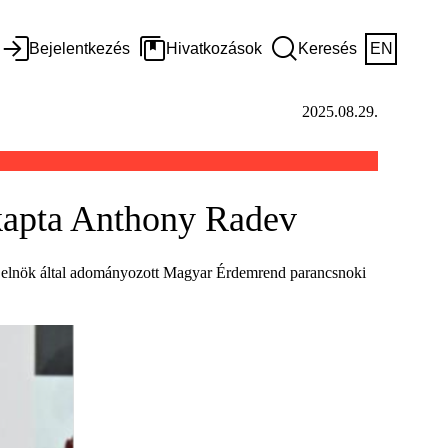
Bejelentkezés
Hivatkozások
Keresés
EN
2025.08.29.
 kapta Anthony Radev
i elnök által adományozott Magyar Érdemrend parancsnoki