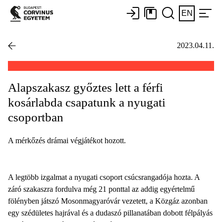
EN
2023.04.11.
Alapszakasz győztes lett a férfi
kosárlabda csapatunk a nyugati
csoportban
A mérkőzés drámai végjátékot hozott.
A legtöbb izgalmat a nyugati csoport csúcsrangadója hozta. A
záró szakaszra fordulva még 21 ponttal az addig egyértelmű
fölényben játszó Mosonmagyaróvár vezetett, a Közgáz azonban
egy szédületes hajrával és a dudaszó pillanatában dobott félpályás