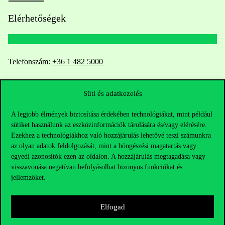
Elérhetőségek
Telefonszám:
+36 1 482 5000
Kérdésed van a felvételivel kapcsolatban?
Süti és adatkezelés
Oktatói elérhetőségek
A legjobb élmények biztosítása érdekében technológiákat, mint például
sütiket használunk az eszközinformációk tárolására és/vagy elérésére.
HUB jelenlegi hallgatóinknak
Ezekhez a technológiákhoz való hozzájárulás lehetővé teszi számunkra
az olyan adatok feldolgozását, mint a böngészési magatartás vagy
egyedi azonosítók ezen az oldalon. A hozzájárulás megtagadása vagy
Sajtó:
press@uni-corvinus.hu
visszavonása negatívan befolyásolhat bizonyos funkciókat és
jellemzőket.
Elfogad