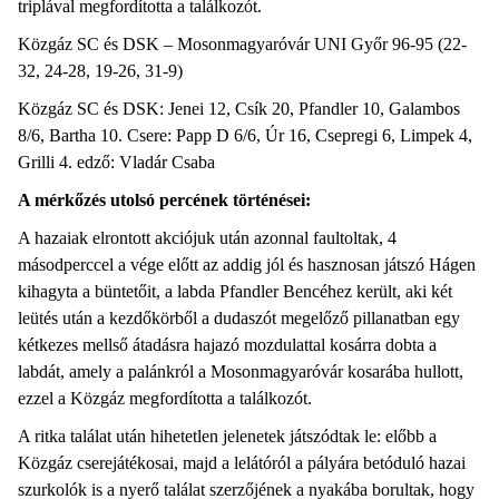
triplával megfordította a találkozót.
Közgáz SC és DSK – Mosonmagyaróvár UNI Győr 96-95 (22-
32, 24-28, 19-26, 31-9)
Közgáz SC és DSK: Jenei 12, Csík 20, Pfandler 10, Galambos
8/6, Bartha 10. Csere: Papp D 6/6, Úr 16, Csepregi 6, Limpek 4,
Grilli 4. edző: Vladár Csaba
A mérkőzés utolsó percének történései:
A hazaiak elrontott akciójuk után azonnal faultoltak, 4
másodperccel a vége előtt az addig jól és hasznosan játszó Hágen
kihagyta a büntetőit, a labda Pfandler Bencéhez került, aki két
leütés után a kezdőkörből a dudaszót megelőző pillanatban egy
kétkezes mellső átadásra hajazó mozdulattal kosárra dobta a
labdát, amely a palánkról a Mosonmagyaróvár kosarába hullott,
ezzel a Közgáz megfordította a találkozót.
A ritka találat után hihetetlen jelenetek játszódtak le: előbb a
Közgáz cserejátékosai, majd a lelátóról a pályára betóduló hazai
szurkolók is a nyerő találat szerzőjének a nyakába borultak, hogy