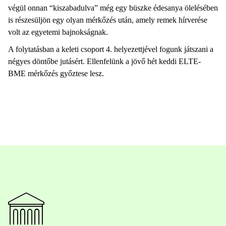
végül onnan “kiszabadulva” még egy büszke édesanya ölelésében
is részesüljön egy olyan mérkőzés után, amely remek hírverése
volt az egyetemi bajnokságnak.
A folytatásban a keleti csoport 4. helyezettjével fogunk játszani a
négyes döntőbe jutásért. Ellenfelünk a jövő hét keddi ELTE-
BME mérkőzés győztese lesz.