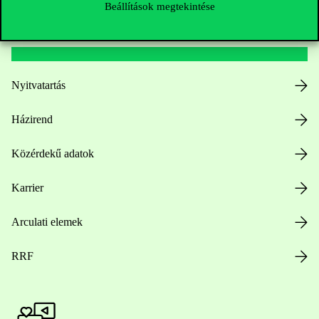
Beállítások megtekintése
Hasznos linkek
Nyitvatartás
Házirend
Közérdekű adatok
Karrier
Arculati elemek
RRF