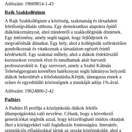
Adószám: 19669814-1-43
Rajk Szakkollégium
A Rajk Szakkollégium a közösség, szakmaiság és társadalmi
felelősségvállalás otthona. Egy demokratikus alapokra épülő
diákönkormányzat, ahol mindenről a szakkollégisták döntenek.
Egy intézmény, amely segíti tagjait, hogy fejlődjenek és
megvalósítsák álmaikat. Egy hely, ahol a kollégisták széleskörűen
gondolkoznak és vitatkoznak a társadalom egészét érintő
kérdésekről. Egy szakmai műhely, ahol a diákok érdekfeszítő
kurzusokon vesznek részt és tanulhatnak akár harvardi
professzoroktól is. Egy szervezet, amely a Szabó Kálmán
Tehetségprogram keretében hatékonyan segíti hátrányos helyzetű
diákok bekerülését a felsőoktatásba.Kérjük, támogassa ennek a
színes és egyedülálló közösségnek a munkáját adója 1%-ával.
Adószám: 19624806-2-42
Padtárs
A Padtárs fő profilja a középiskolás diákok felelős
állampolgárokká való nevelése. Célunk, hogy a következő
generációkat segítsük azzal, hogy kézzelfogható módon oktatjuk
őket a közügyekkel való foglalkozás fontosságára. Interaktív,
szimulációs előadásokkal járjuk az ország középiskoláit, ahol a