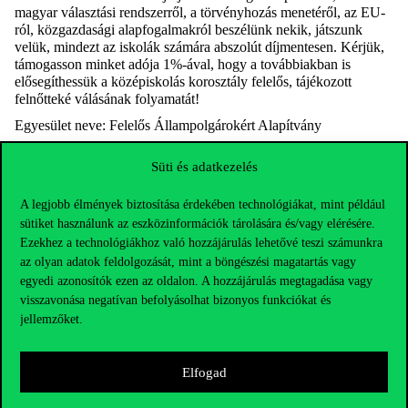
magyar választási rendszerről, a törvényhozás menetéről, az EU-
ról, közgazdasági alapfogalmakról beszélünk nekik, játszunk
velük, mindezt az iskolák számára abszolút díjmentesen. Kérjük,
támogasson minket adója 1%-ával, hogy a továbbiakban is
elősegíthessük a középiskolás korosztály felelős, tájékozott
felnőtteké válásának folyamatát!
Egyesület neve: Felelős Állampolgárokért Alapítvány
Adószám: 19169008-1-42
Süti és adatkezelés
A legjobb élmények biztosítása érdekében technológiákat, mint például
sütiket használunk az eszközinformációk tárolására és/vagy elérésére.
Ezekhez a technológiákhoz való hozzájárulás lehetővé teszi számunkra
az olyan adatok feldolgozását, mint a böngészési magatartás vagy
egyedi azonosítók ezen az oldalon. A hozzájárulás megtagadása vagy
visszavonása negatívan befolyásolhat bizonyos funkciókat és
jellemzőket.
Elfogad