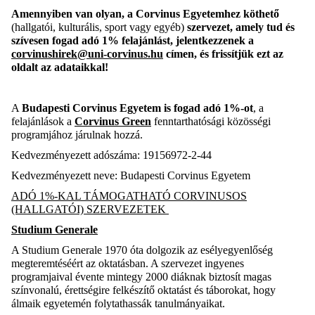
Amennyiben van olyan, a Corvinus Egyetemhez köthető
(hallgatói, kulturális, sport vagy egyéb)
szervezet, amely tud és
szívesen fogad adó 1% felajánlást, jelentkezzenek a
corvinushirek@uni-corvinus.hu
címen, és frissítjük ezt az
oldalt az adataikkal!
A
Budapesti Corvinus Egyetem is fogad adó 1%-ot
, a
felajánlások a
Corvinus Green
fenntarthatósági közösségi
programjához járulnak hozzá.
Kedvezményezett adószáma: 19156972-2-44
Kedvezményezett neve: Budapesti Corvinus Egyetem
ADÓ 1%-KAL TÁMOGATHATÓ CORVINUSOS
(HALLGATÓI) SZERVEZETEK
Studium Generale
A Studium Generale 1970 óta dolgozik az esélyegyenlőség
megteremtéséért az oktatásban. A szervezet ingyenes
programjaival évente mintegy 2000 diáknak biztosít magas
színvonalú, érettségire felkészítő oktatást és táborokat, hogy
álmaik egyetemén folytathassák tanulmányaikat.