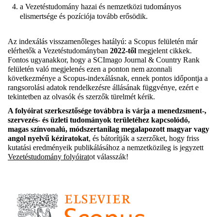
a Vezetéstudomány hazai és nemzetközi tudományos
elismertsége és pozíciója tovább erősödik.
Az indexálás visszamenőleges hatályú: a Scopus felületén már
elérhetők a Vezetéstudományban
2022-től
megjelent cikkek.
Fontos ugyanakkor, hogy a SCImago Journal & Country Rank
felületén való megjelenés ezen a ponton nem azonnali
következménye a Scopus-indexálásnak, ennek pontos időpontja a
rangsorolási adatok rendelkezésre állásának függvénye, ezért e
tekintetben az olvasók és szerzők türelmét kérik.
A folyóirat szerkesztősége továbbra is várja a menedzsment-,
szervezés- és üzleti tudományok területéhez kapcsolódó,
magas színvonalú, módszertanilag megalapozott magyar vagy
angol nyelvű kéziratokat
, és bátorítják a szerzőket, hogy friss
kutatási eredményeik publikálásához a nemzetközileg is jegyzett
Vezetéstudomány folyóirat
ot válasszák!