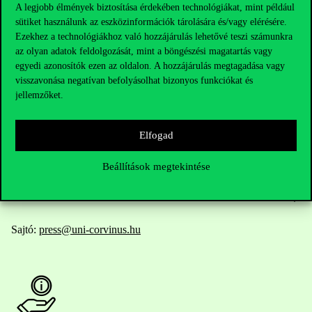
A legjobb élmények biztosítása érdekében technológiákat, mint például
sütiket használunk az eszközinformációk tárolására és/vagy elérésére.
Elérhetőségek
Ezekhez a technológiákhoz való hozzájárulás lehetővé teszi számunkra
az olyan adatok feldolgozását, mint a böngészési magatartás vagy
egyedi azonosítók ezen az oldalon. A hozzájárulás megtagadása vagy
visszavonása negatívan befolyásolhat bizonyos funkciókat és
Telefonszám:
+36 1 482 5000
jellemzőket.
Kérdésed van a felvételivel kapcsolatban?
Elfogad
Oktatói elérhetőségek
Beállítások megtekintése
HUB jelenlegi hallgatóinknak
Sajtó:
press@uni-corvinus.hu