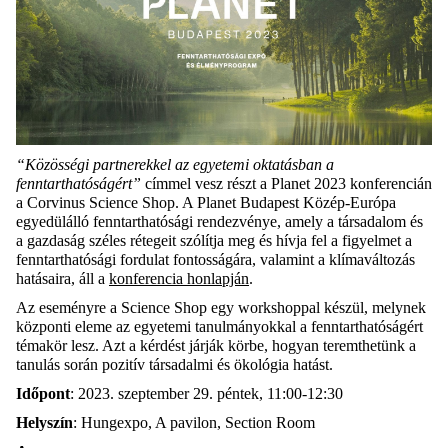
“Közösségi partnerekkel az egyetemi oktatásban a
fenntarthatóságért”
címmel vesz részt a Planet 2023 konferencián
a Corvinus Science Shop. A Planet Budapest Közép-Európa
egyedülálló fenntarthatósági rendezvénye, amely a társadalom és
a gazdaság széles rétegeit szólítja meg és hívja fel a figyelmet a
fenntarthatósági fordulat fontosságára, valamint a klímaváltozás
hatásaira, áll a
konferencia honlapján
.
Az eseményre a Science Shop egy workshoppal készül, melynek
központi eleme az e
gyetemi tanulmányokkal a fenntarthatóságért
témakör lesz. Azt a kérdést járják körbe, hogyan teremthetünk a
tanulás során pozitív társadalmi és ökológia hatást.
Időpont
: 2023. szeptember 29. péntek, 11:00-12:30
Helyszín
: Hungexpo, A pavilon, Section Room