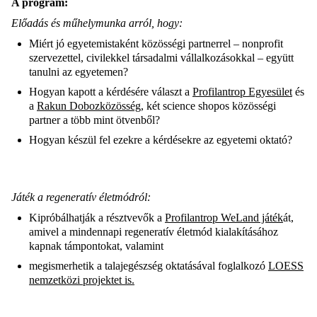
A program:
Előadás és műhelymunka arról, hogy:
Miért jó egyetemistaként közösségi partnerrel – nonprofit
szervezettel, civilekkel társadalmi vállalkozásokkal – együtt
tanulni az egyetemen?
Hogyan kapott a kérdésére választ a
Profilantrop Egyesület
és
a
Rakun Dobozközösség
, két science shopos közösségi
partner a több mint ötvenből?
Hogyan készül fel ezekre a kérdésekre az egyetemi oktató?
Játék a regeneratív életmódról:
Kipróbálhatják a résztvevők a
Profilantrop WeLand játék
át,
amivel a mindennapi regeneratív életmód kialakításához
kapnak támpontokat, valamint
megismerhetik a talajegészség oktatásával foglalkozó
LOESS
nemzetközi projektet is.