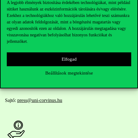
A legjobb élmények biztosítása érdekében technológiákat, mint például
sütiket használunk az eszközinformációk tárolására és/vagy elérésére.
Elérhetőségek
Ezekhez a technológiákhoz való hozzájárulás lehetővé teszi számunkra
az olyan adatok feldolgozását, mint a böngészési magatartás vagy
egyedi azonosítók ezen az oldalon. A hozzájárulás megtagadása vagy
visszavonása negatívan befolyásolhat bizonyos funkciókat és
Telefonszám:
+36 1 482 5000
jellemzőket.
Kérdésed van a felvételivel kapcsolatban?
Elfogad
Oktatói elérhetőségek
Beállítások megtekintése
HUB jelenlegi hallgatóinknak
Sajtó:
press@uni-corvinus.hu