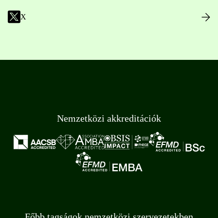
X
Nemzetközi akkreditációk
Főbb tagságok nemzetközi szervezetekben