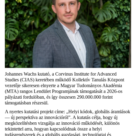
Johannes Wachs kutató, a Corvinus Institute for Advanced
Studies (CIAS) keretében működő Kollektív Tanulás Központ
vezetője sikeresen elnyerte a Magyar Tudományos Akadémia
(MTA) rangos Lendület Programjának támogatását a 2026-os
pályázati fordulóban, és így összesen 290.000.000 forint
támogatásban részesül.
A nyertes kutatási projekt címe: „Helyi kódok, globális áramlások
— új perspektíva az innovációról”. A kutatás célja, hogy új
megközelítésben vizsgálja az innováció működését, különös
tekintettel arra, hogyan kapcsolódnak össze a helyi
tudásrendszerek és a globális gazdasági, technológiai és