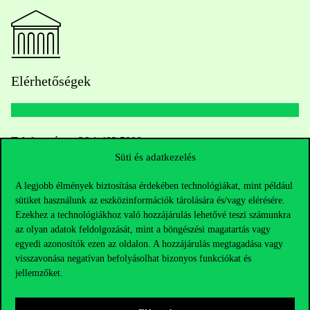
Elérhetőségek
Telefonszám:
+36 1 482 5000
Süti és adatkezelés
Kérdésed van a felvételivel kapcsolatban?
A legjobb élmények biztosítása érdekében technológiákat, mint például
sütiket használunk az eszközinformációk tárolására és/vagy elérésére.
Oktatói elérhetőségek
Ezekhez a technológiákhoz való hozzájárulás lehetővé teszi számunkra
az olyan adatok feldolgozását, mint a böngészési magatartás vagy
HUB jelenlegi hallgatóinknak
egyedi azonosítók ezen az oldalon. A hozzájárulás megtagadása vagy
visszavonása negatívan befolyásolhat bizonyos funkciókat és
jellemzőket.
Sajtó:
press@uni-corvinus.hu