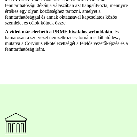
fenntarthatósági dékánja
válaszában
azt
hangsúlyozta
,
mennyire
értékes egy olyan közösséghez tartozni, amelyet a
fenntarthatósággal és annak oktatásával kapcsolatos közös
szemlélet
és célok
kötnek össze.
A videó már elérhető
a
PRME hivatalos weboldalán
, és
hamarosan a szervezet nemzetközi csatornáin is
látható lesz,
mutatva
a Corvinus elkötelezettségét a felelős vezetőképzés és a
fenntarthatóság iránt.