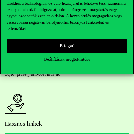
Ezekhez a technológiákhoz való hozzájárulás lehetővé teszi számunkra
az olyan adatok feldolgozását, mint a böngészési magatartás vagy
Telefonszám:
+36 1 482 5000
egyedi azonosítók ezen az oldalon. A hozzájárulás megtagadása vagy
visszavonása negatívan befolyásolhat bizonyos funkciókat és
jellemzőket.
Kérdésed van a felvételivel kapcsolatban?
Oktatói elérhetőségek
Elfogad
HUB jelenlegi hallgatóinknak
Beállítások megtekintése
Sajtó:
press@uni-corvinus.hu
Hasznos linkek