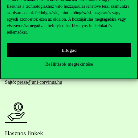
Ezekhez a technológiákhoz való hozzájárulás lehetővé teszi számunkra
az olyan adatok feldolgozását, mint a böngészési magatartás vagy
egyedi azonosítók ezen az oldalon. A hozzájárulás megtagadása vagy
Telefonszám:
+36 1 482 5000
visszavonása negatívan befolyásolhat bizonyos funkciókat és
jellemzőket.
Kérdésed van a felvételivel kapcsolatban?
Elfogad
Oktatói elérhetőségek
Beállítások megtekintése
HUB jelenlegi hallgatóinknak
Sajtó:
press@uni-corvinus.hu
Hasznos linkek