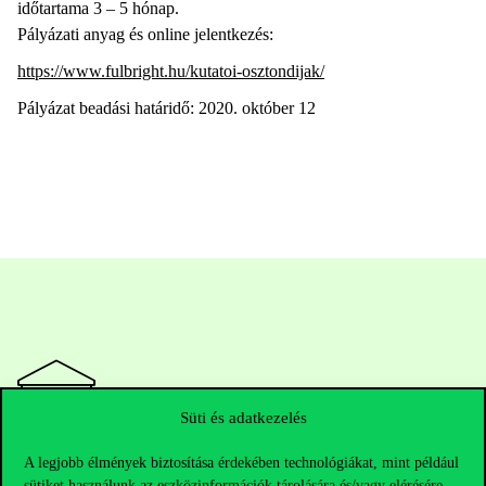
időtartama 3 – 5 hónap.
Pályázati anyag és online jelentkezés:
https://www.fulbright.hu/kutatoi-osztondijak/
Pályázat beadási határidő: 2020. október 12
Süti és adatkezelés
A legjobb élmények biztosítása érdekében technológiákat, mint például
Elérhetőségek
sütiket használunk az eszközinformációk tárolására és/vagy elérésére.