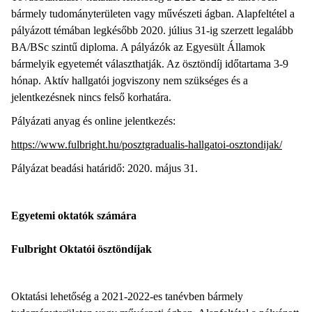
bármely tudományterületen vagy művészeti ágban. Alapfeltétel a
pályázott témában legkésőbb 2020. július 31-ig szerzett legalább
BA/BSc szintű diploma. A pályázók az Egyesült Államok
bármelyik egyetemét választhatják. Az ösztöndíj időtartama 3-9
hónap. Aktív hallgatói jogviszony nem szükséges és a
jelentkezésnek nincs felső korhatára.
Pályázati anyag és online jelentkezés:
https://www.fulbright.hu/posztgradualis-hallgatoi-osztondijak/
Pályázat beadási határidő: 2020. május 31.
Egyetemi oktatók számára
Fulbright Oktatói ösztöndíjak
Oktatási lehetőség a 2021-2022-es tanévben bármely