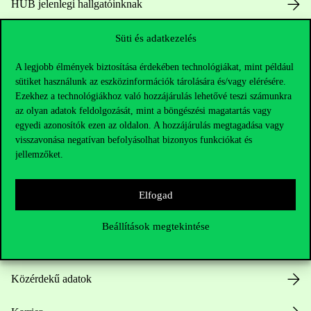
HUB jelenlegi hallgatóinknak
Sajtó:
press@uni-corvinus.hu
Süti és adatkezelés
A legjobb élmények biztosítása érdekében technológiákat, mint például
sütiket használunk az eszközinformációk tárolására és/vagy elérésére.
Ezekhez a technológiákhoz való hozzájárulás lehetővé teszi számunkra
az olyan adatok feldolgozását, mint a böngészési magatartás vagy
egyedi azonosítók ezen az oldalon. A hozzájárulás megtagadása vagy
visszavonása negatívan befolyásolhat bizonyos funkciókat és
Hasznos linkek
jellemzőket.
Elfogad
Nyitvatartás
Beállítások megtekintése
Házirend
Közérdekű adatok