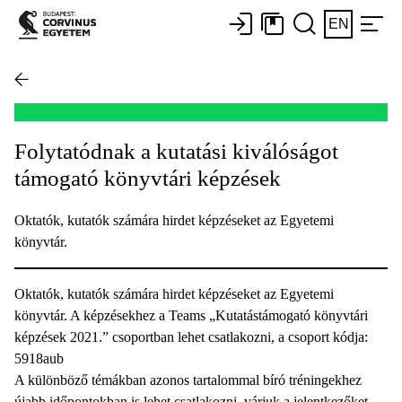
EN
Folytatódnak a kutatási kiválóságot
támogató könyvtári képzések
Oktatók, kutatók számára hirdet képzéseket az Egyetemi
könyvtár.
Oktatók, kutatók számára hirdet képzéseket az Egyetemi
könyvtár. A képzésekhez a Teams „Kutatástámogató könyvtári
képzések 2021.” csoportban lehet csatlakozni, a csoport kódja:
5918aub
A különböző témákban azonos tartalommal bíró tréningekhez
újabb időpontokban is lehet csatlakozni, várjuk a jelentkezőket.