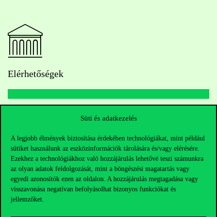
Elérhetőségek
Telefonszám:
+36 1 482 5000
Süti és adatkezelés
A legjobb élmények biztosítása érdekében technológiákat, mint például
Kérdésed van a felvételivel kapcsolatban?
sütiket használunk az eszközinformációk tárolására és/vagy elérésére.
Ezekhez a technológiákhoz való hozzájárulás lehetővé teszi számunkra
Oktatói elérhetőségek
az olyan adatok feldolgozását, mint a böngészési magatartás vagy
egyedi azonosítók ezen az oldalon. A hozzájárulás megtagadása vagy
HUB jelenlegi hallgatóinknak
visszavonása negatívan befolyásolhat bizonyos funkciókat és
jellemzőket.
Sajtó:
press@uni-corvinus.hu