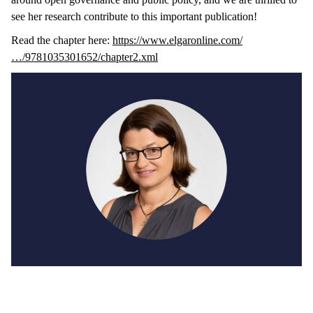
see her research contribute to this important publication!
Read the chapter here:
https://www.elgaronline.com/
…/9781035301652/chapter2.xml