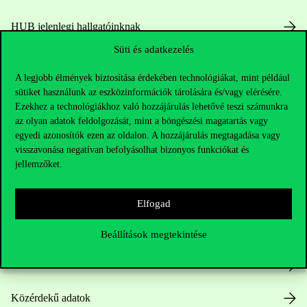
HUB jelenlegi hallgatóinknak
Süti és adatkezelés
Sajtó:
press@uni-corvinus.hu
A legjobb élmények biztosítása érdekében technológiákat, mint például
sütiket használunk az eszközinformációk tárolására és/vagy elérésére.
Ezekhez a technológiákhoz való hozzájárulás lehetővé teszi számunkra
az olyan adatok feldolgozását, mint a böngészési magatartás vagy
egyedi azonosítók ezen az oldalon. A hozzájárulás megtagadása vagy
visszavonása negatívan befolyásolhat bizonyos funkciókat és
jellemzőket.
Hasznos linkek
Elfogad
Nyitvatartás
Beállítások megtekintése
Házirend
Közérdekű adatok