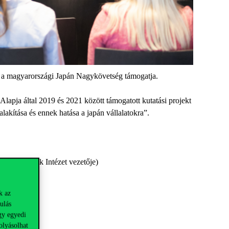
s a magyarországi Japán Nagykövetség támogatja.
pja által 2019 és 2021 között támogatott kutatási projekt
lakítása és ennek hatása a japán vállalatokra”.
Tanulmányok Intézet vezetője)
k az
ulás
gy egyedi
olyásolhat