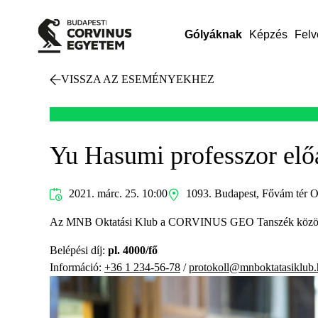
Gólyáknak
Képzés
Felv
VISSZA AZ ESEMÉNYEKHEZ
Yu Hasumi professzor elő
2021. márc. 25. 10:00
1093. Budapest, Fővám tér O
Az MNB Oktatási Klub a CORVINUS GEO Tanszék közös GEO
Belépési díj:
pl. 4000/fő
Információ:
+36 1 234-56-78
/
protokoll@mnboktatasiklub.