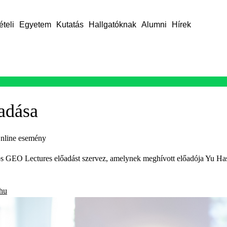
ételi
Egyetem
Kutatás
Hallgatóknak
Alumni
Hírek
adása
nline esemény
 Lectures előadást szervez, amelynek meghívott előadója Yu Hasum
hu