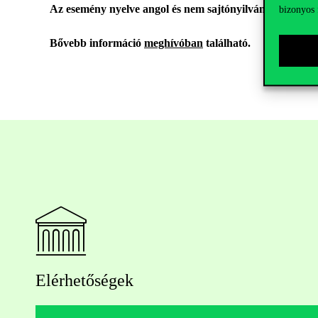
Az esemény nyelve angol és nem sajtónyilvános.
bizonyos 
Bővebb információ
meghívóban
található.
Elérhetőségek