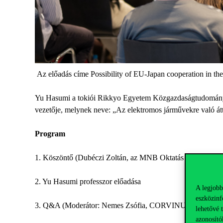
Az előadás címe Possibility of EU-Japan cooperation in th
Yu Hasumi a tokiói Rikkyo Egyetem Közgazdaságtudományi Ka
vezetője, melynek neve: „Az elektromos járművekre való áttér
Program
1. Köszöntő (Dubéczi Zoltán, az MNB Oktatás Klub elnöke
2. Yu Hasumi professzor előadása
A legjobb
eszközinf
3. Q&A (Moderátor: Nemes Zsófia, CORVINUS GEO Tan
lehetővé 
azonosító