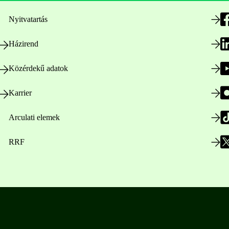
Nyitvatartás
Házirend
Közérdekű adatok
Karrier
Arculati elemek
RRF