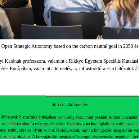
e Open Strategic Autonomy based on the carbon neutral goal in 2050 é
rának professzora, valamint a Rikkyo Egyetem Speciális Kutatási Ala
és Európában, valamint a termelés, az infrastruktúra és a hálózatok áta
 és Salamin Géza, a CORVINUS Nemzetközi, Politikai és Regionális 
Süti és adatkezelés
 élmények biztosítása érdekében technológiákat, mint például sütiket használun
ormációk tárolására és/vagy elérésére. Ezekhez a technológiákhoz való hozzájár
szék)
teszi számunkra az olyan adatok feldolgozását, mint a böngészési magatartás va
k ezen az oldalon. A hozzájárulás megtagadása vagy visszavonása negatívan bef