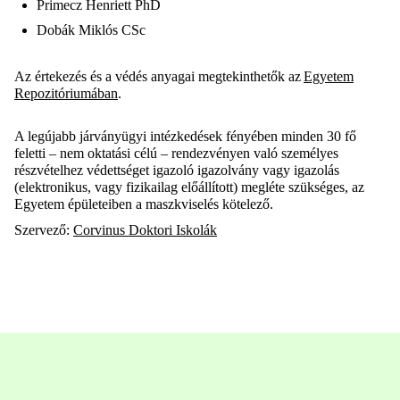
Primecz Henriett PhD
Dobák Miklós CSc
Az értekezés és a védés anyagai megtekinthetők az
Egyetem
Repozitóriumában
.
A legújabb járványügyi intézkedések fényében minden 30 fő
feletti – nem oktatási célú – rendezvényen való személyes
részvételhez védettséget igazoló igazolvány vagy igazolás
(elektronikus, vagy fizikailag előállított) megléte szükséges, az
Egyetem épületeiben a maszkviselés kötelező.
Szervező:
Corvinus Doktori Iskolák