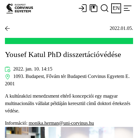
EN
2022.01.05.
Yousef Katul PhD disszertációvédése
2022. jan. 10. 14:15
1093. Budapest, Fővám tér Budapesti Corvinus Egyetem E.
2001
A kultúraközi menedzsment eltérő koncepciói egy magyar
multinacionális vállalat példáján keresztül című doktori értekezés
védése.
Információ:
monika.herman@uni-corvinus.hu