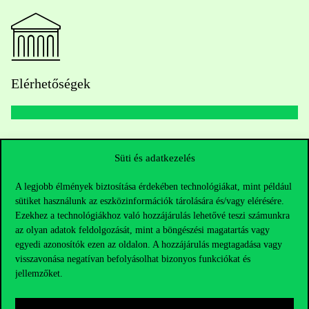
Elérhetőségek
Telefonszám:
+36 1 482 5000
Süti és adatkezelés
Kérdésed van a felvételivel kapcsolatban?
A legjobb élmények biztosítása érdekében technológiákat, mint például
sütiket használunk az eszközinformációk tárolására és/vagy elérésére.
Oktatói elérhetőségek
Ezekhez a technológiákhoz való hozzájárulás lehetővé teszi számunkra
az olyan adatok feldolgozását, mint a böngészési magatartás vagy
HUB jelenlegi hallgatóinknak
egyedi azonosítók ezen az oldalon. A hozzájárulás megtagadása vagy
visszavonása negatívan befolyásolhat bizonyos funkciókat és
jellemzőket.
Sajtó:
press@uni-corvinus.hu