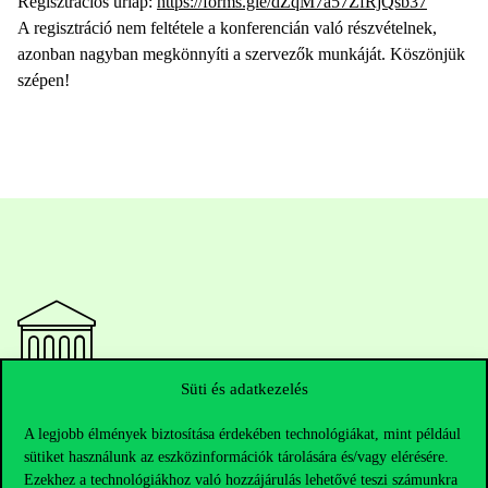
Regisztrációs űrlap:
https://forms.gle/dZqM7a57ZfRjQsb37
A regisztráció nem feltétele a konferencián való részvételnek,
azonban nagyban megkönnyíti a szervezők munkáját. Köszönjük
szépen!
Süti és adatkezelés
Elérhetőségek
A legjobb élmények biztosítása érdekében technológiákat, mint például
sütiket használunk az eszközinformációk tárolására és/vagy elérésére.
Ezekhez a technológiákhoz való hozzájárulás lehetővé teszi számunkra