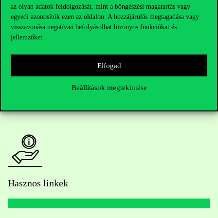
az olyan adatok feldolgozását, mint a böngészési magatartás vagy
Telefonszám:
+36 1 482 5000
egyedi azonosítók ezen az oldalon. A hozzájárulás megtagadása vagy
visszavonása negatívan befolyásolhat bizonyos funkciókat és
Kérdésed van a felvételivel kapcsolatban?
jellemzőket.
Oktatói elérhetőségek
Elfogad
HUB jelenlegi hallgatóinknak
Beállítások megtekintése
Sajtó:
press@uni-corvinus.hu
Hasznos linkek