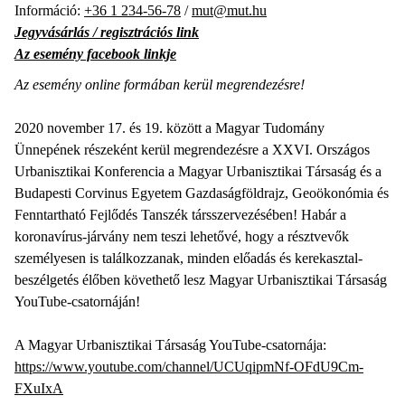
Információ:
+36 1 234-56-78
/
mut@mut.hu
Jegyvásárlás / regisztrációs link
Az esemény facebook linkje
Az esemény online formában kerül megrendezésre!
2020 november 17. és 19. között a Magyar Tudomány
Ünnepének részeként kerül megrendezésre a XXVI. Országos
Urbanisztikai Konferencia a Magyar Urbanisztikai Társaság és a
Budapesti Corvinus Egyetem Gazdaságföldrajz, Geoökonómia és
Fenntartható Fejlődés Tanszék társszervezésében! Habár a
koronavírus-járvány nem teszi lehetővé, hogy a résztvevők
személyesen is találkozzanak, minden előadás és kerekasztal-
beszélgetés élőben követhető lesz Magyar Urbanisztikai Társaság
YouTube-csatornáján!
A Magyar Urbanisztikai Társaság YouTube-csatornája:
https://www.youtube.com/channel/UCUqipmNf-OFdU9Cm-
FXuIxA