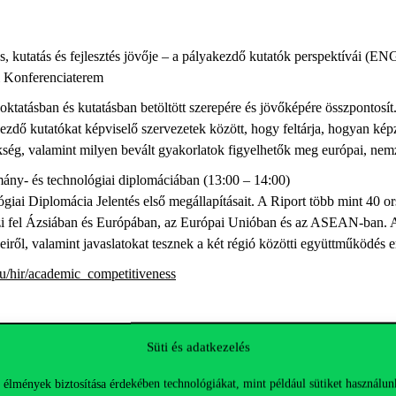
 kutatás és fejlesztés jövője – a pályakezdő kutatók perspektívái (EN
i Konferenciaterem
oktatásban és kutatásban betöltött szerepére és jövőképére összpontosí
akezdő kutatókat képviselő szervezetek között, hogy feltárja, hogyan ké
ég, valamint milyen bevált gyakorlatok figyelhetők meg európai, nemze
ány- és technológiai diplomáciában (13:00 – 14:00)
i Diplomácia Jelentés első megállapításait. A Riport több mint 40 ors
képezi fel Ázsiában és Európában, az Európai Unióban és az ASEAN-ban. A
ől, valamint javaslatokat tesznek a két régió közötti együttműködés er
hu/hir/academic_competitiveness
chnológia és innováció diplomácia jövője (ENG)
Süti és adatkezelés
Club
 élmények biztosítása érdekében technológiákat, mint például sütiket használun