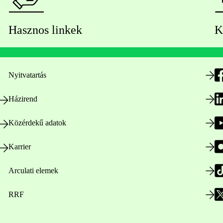
Hasznos linkek
K
Nyitvatartás
Házirend
Közérdekű adatok
Karrier
Arculati elemek
RRF