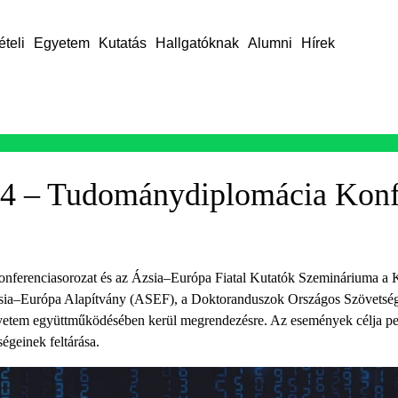
ételi
Egyetem
Kutatás
Hallgatóknak
Alumni
Hírek
4 – Tudománydiplomácia Konf
ferenciasorozat és az Ázsia–Európa Fiatal Kutatók Szemináriuma a 
sia–Európa Alapítvány (ASEF), a Doktoranduszok Országos Szövetsé
etem együttműködésében kerül megrendezésre. Az események célja ped
ségeinek feltárása.