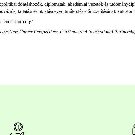
akpolitikai döntéshozók, diplomaták, akadémiai vezetők és tudománydip
vációs, kutatási és oktatási együttműködés előmozdításának kulcsfonto
scienceforum.org/
omacy: New Career Perspectives, Curricula and International Partn