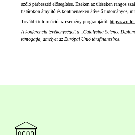
szóló párbeszéd elősegítése. Ezeken az üléseken rangos sz
határokon átnyúló és kontinenseken átívelő tudományos, inno
További információ az esemény programjáról:
https://world
A konferencia tevékenységeit a „Catalysing Science Dipl
támogatja, amelyet az Európai Unió társfinanszíroz.