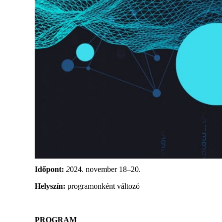
Időpont:
2
024. november 18–20.
Helyszín:
programonként változó
PROGRAM