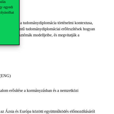
ulás
gy egyedi
olyásolhat
ydiplomácia, a tudománydiplomácia történelmi kontextusa,
 és városi szintű tudománydiplomáciai erőfeszítések hogyan
ciós ökoszisztémák modelljeibe, és megvitatják a
e (ENG)
izalom erősítése a kormányzásban és a nemzetközi
 az Ázsia és Európa közötti együttműködés előmozdításáról