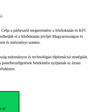
G)
t. Célja a párbeszéd megteremtése a felsőoktatás és KFI
pzelhetjük el a felsőoktatás jövőjét Magyarországon és
ti és intézményi szinten.
zág tudományos és technológiai diplomáciai stratégiáit,
 panelbeszélgetések betekintést nyújtanak az ázsiai
ősítésére.
k az