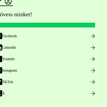
övess minket!
Facebook
LinkedIn
Youtube
Instagram
TikTok
X