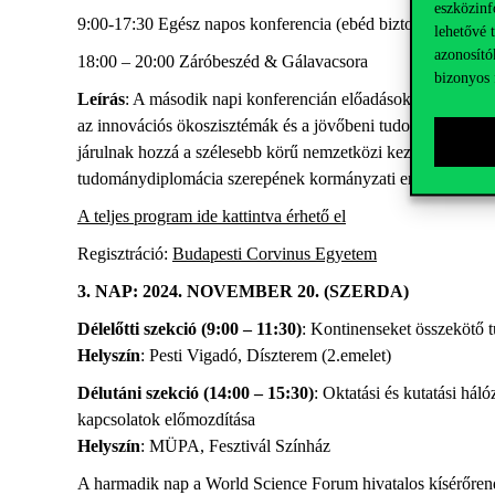
eszközinf
9:00-17:30 Egész napos konferencia (ebéd biztosítva)
lehetővé 
azonosító
18:00 – 20:00 Záróbeszéd & Gálavacsora
bizonyos 
Leírás
: A második napi konferencián előadások és beszélge
az innovációs ökoszisztémák és a jövőbeni tudománydiplomác
járulnak hozzá a szélesebb körű nemzetközi kezdeményezése
tudománydiplomácia szerepének kormányzati erősítését célzó
A teljes program ide kattintva érhető el
Regisztráció:
Budapesti Corvinus Egyetem
3. NAP: 2024. NOVEMBER 20. (SZERDA)
Délelőtti szekció (9:00 – 11:30)
: Kontinenseket összekötő
Helyszín
:
Pesti Vigadó,
Díszterem
(2.emelet)
Délutáni szekció (14:00 – 15:30)
: Oktatási és kutatási há
kapcsolatok előmozdítása
Helyszín
:
MÜPA,
Fesztivál Színház
A harmadik nap a World Science Forum hivatalos kísérőrend