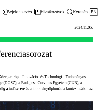
Bejelentkezés
Hivatkozások
Keresés
EN
2024.11.05.
erenciasorozat
Közép-európai Innovációs és Technológiai Tudományos
ge (DOSZ), a Budapesti Corvinus Egyetem (CUB), a
ig a tudáscsere és a tudománydiplomácia kontextusában az