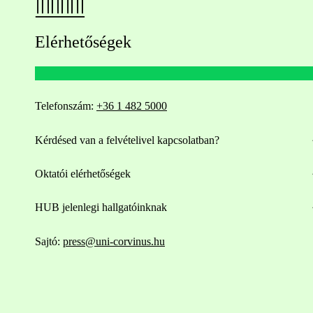
Elérhetőségek
Telefonszám:
+36 1 482 5000
Kérdésed van a felvételivel kapcsolatban?
Oktatói elérhetőségek
HUB jelenlegi hallgatóinknak
Sajtó:
press@uni-corvinus.hu