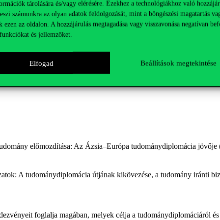
ormációk tárolására és/vagy elérésére. Ezekhez a technológiákhoz való hozzájár
teszi számunkra az olyan adatok feldolgozását, mint a böngészési magatartás va
k ezen az oldalon. A hozzájárulás megtagadása vagy visszavonása negatívan bef
funkciókat és jellemzőket.
tések hangzanak el olyan kulcstémákról, mint a városvezérelt tudomán
iai stratégiák. Ezek a témák betekintést nyújtanak abba, hogy a helyi
Elfogad
Beállítások megtekintése
khez, a régiók közötti tudománydiplomácia fejlődésébe, sikeres innová
 stratégiákat.
 tudomány előmozdítása: Az Ázsia–Európa tudománydiplomácia jövőj
lózatok: A tudománydiplomácia útjának kikövezése, a tudomány iránti b
ezvényeit foglalja magában, melyek célja a tudománydiplomáciáról és