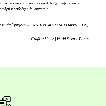
lomáciai szakértők vesznek részt, hogy megvitassák a
sságú lehetőségeit és kihívásait.
erships” című projekt (2023-1-HU01-KA220-HED-000165139)
Grafika:
Home | World Science Forum