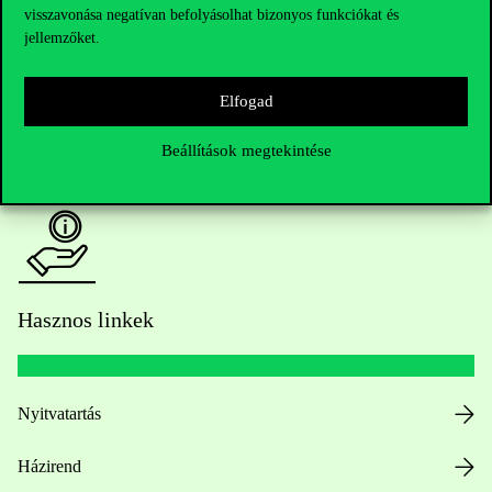
visszavonása negatívan befolyásolhat bizonyos funkciókat és
Oktatói elérhetőségek
jellemzőket.
HUB jelenlegi hallgatóinknak
Elfogad
Sajtó:
press@uni-corvinus.hu
Beállítások megtekintése
Hasznos linkek
Nyitvatartás
Házirend