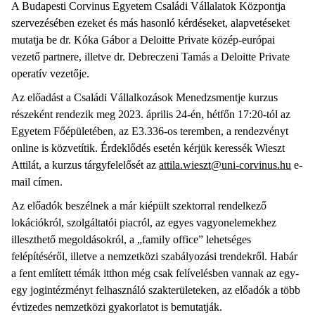
A Budapesti Corvinus Egyetem Családi Vállalatok Központja
szervezésében ezeket és más hasonló kérdéseket, alapvetéseket
mutatja be dr. Kóka Gábor a Deloitte Private közép-európai
vezető partnere, illetve dr. Debreczeni Tamás a Deloitte Private
operatív vezetője.
Az előadást a Családi Vállalkozások Menedzsmentje kurzus
részeként rendezik meg 2023. április 24-én, hétfőn 17:20-tól az
Egyetem Főépületében, az E3.336-os teremben, a rendezvényt
online is közvetítik. Érdeklődés esetén kérjük keressék Wieszt
Attilát, a kurzus tárgyfelelősét az
attila.wieszt@uni-corvinus.hu
e-
mail címen.
Az előadók beszélnek a már kiépült szektorral rendelkező
lokációkról, szolgáltatói piacról, az egyes vagyonelemekhez
illeszthető megoldásokról, a „family office” lehetséges
felépítéséről, illetve a nemzetközi szabályozási trendekről. Habár
a fent említett témák itthon még csak felívelésben vannak az egy-
egy jogintézményt felhasználó szakterületeken, az előadók a több
évtizedes nemzetközi gyakorlatot is bemutatják.