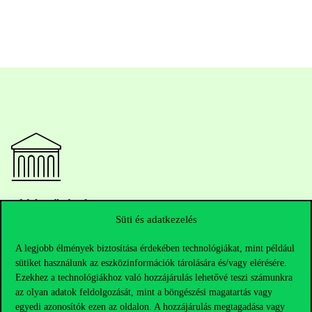
Elérhetőségek
Süti és adatkezelés
A legjobb élmények biztosítása érdekében technológiákat, mint például
sütiket használunk az eszközinformációk tárolására és/vagy elérésére.
Telefonszám:
+36 1 482 5000
Ezekhez a technológiákhoz való hozzájárulás lehetővé teszi számunkra
az olyan adatok feldolgozását, mint a böngészési magatartás vagy
Kérdésed van a felvételivel kapcsolatban?
egyedi azonosítók ezen az oldalon. A hozzájárulás megtagadása vagy