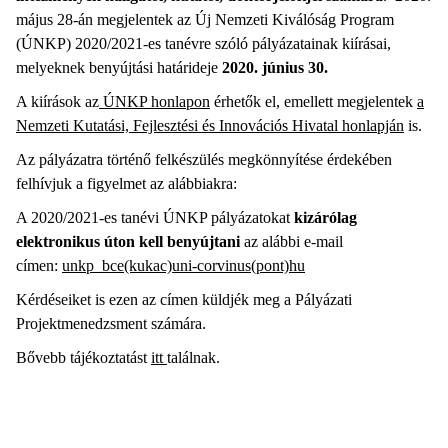
május 28-án megjelentek az Új Nemzeti Kiválóság Program
(ÚNKP) 2020/2021-es tanévre szóló pályázatainak kiírásai,
melyeknek benyújtási határideje
2020. június 30.
A kiírások az
ÚNKP honlapon
érhetők el, emellett megjelentek
a
Nemzeti Kutatási, Fejlesztési és Innovációs Hivatal honlapján
is.
Az pályázatra történő felkészülés megkönnyítése érdekében
felhívjuk a figyelmet az alábbiakra:
A 2020/2021-es tanévi ÚNKP pályázatokat
kizárólag
elektronikus úton kell benyújtani
az alábbi e-mail
címen:
unkp_bce(kukac)uni-corvinus(pont)hu
Kérdéseiket is ezen az címen küldjék meg a Pályázati
Projektmenedzsment számára.
Bővebb tájékoztatást
itt
találnak.