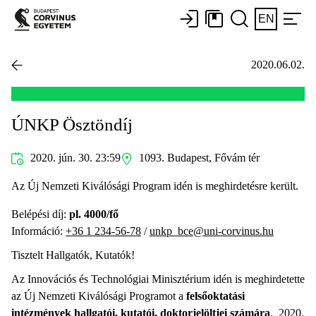
EN
2020.06.02.
ÚNKP Ösztöndíj
2020. jún. 30. 23:59
1093. Budapest, Fővám tér
Az Új Nemzeti Kiválósági Program idén is meghirdetésre került.
Belépési díj:
pl. 4000/fő
Információ:
+36 1 234-56-78
/
unkp_bce@uni-corvinus.hu
Tisztelt Hallgatók, Kutatók!
Az Innovációs és Technológiai Minisztérium idén is meghirdetette
az Új Nemzeti Kiválósági Programot a
felsőoktatási
intézmények hallgatói, kutatói, doktorjelöltjei számára
. 2020.