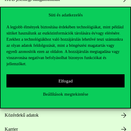
Sajtó:
press@uni-corvinus.hu
Süti és adatkezelés
A legjobb élmények biztosítása érdekében technológiákat, mint például
sütiket használunk az eszközinformációk tárolására és/vagy elérésére.
Ezekhez a technológiákhoz való hozzájárulás lehetővé teszi számunkra
az olyan adatok feldolgozását, mint a böngészési magatartás vagy
egyedi azonosítók ezen az oldalon. A hozzájárulás megtagadása vagy
visszavonása negatívan befolyásolhat bizonyos funkciókat és
Hasznos linkek
jellemzőket.
Elfogad
Nyitvatartás
Beállítások megtekintése
Házirend
Közérdekű adatok
Karrier