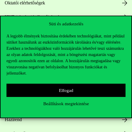
Oktatói elérhetőségek
HUB jelenlegi hallgatóinknak
Süti és adatkezelés
Sajtó:
press@uni-corvinus.hu
A legjobb élmények biztosítása érdekében technológiákat, mint például
sütiket használunk az eszközinformációk tárolására és/vagy elérésére.
Ezekhez a technológiákhoz való hozzájárulás lehetővé teszi számunkra
az olyan adatok feldolgozását, mint a böngészési magatartás vagy
egyedi azonosítók ezen az oldalon. A hozzájárulás megtagadása vagy
visszavonása negatívan befolyásolhat bizonyos funkciókat és
jellemzőket.
Hasznos linkek
Elfogad
Beállítások megtekintése
Nyitvatartás
Házirend