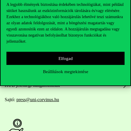
A legjobb élmények biztosítása érdekében technológiákat, mint például
sütiket használunk az eszközinformációk tárolására és/vagy elérésére.
Elérhetőségek
Ezekhez a technológiákhoz való hozzájárulás lehetővé teszi számunkra
az olyan adatok feldolgozását, mint a böngészési magatartás vagy
egyedi azonosítók ezen az oldalon. A hozzájárulás megtagadása vagy
visszavonása negatívan befolyásolhat bizonyos funkciókat és
jellemzőket.
Telefonszám:
+36 1 482 5000
Kérdésed van a felvételivel kapcsolatban?
Elfogad
Oktatói elérhetőségek
Beállítások megtekintése
HUB jelenlegi hallgatóinknak
Sajtó:
press@uni-corvinus.hu