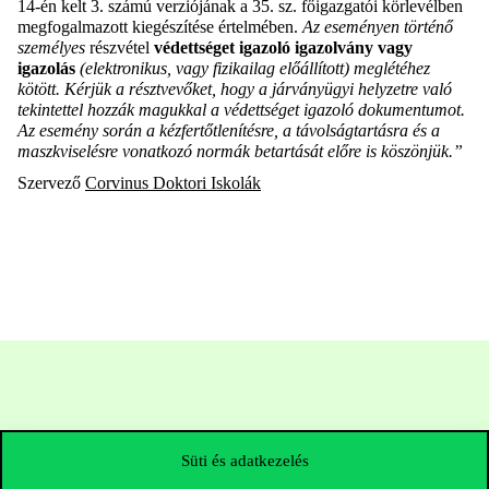
14-én kelt 3. számú verziójának a 35. sz. főigazgatói körlevélben
megfogalmazott kiegészítése értelmében.
Az eseményen történő
személyes
részvétel
védettséget igazoló igazolvány vagy
igazolás
(elektronikus, vagy fizikailag előállított) meglétéhez
kötött. Kérjük a résztvevőket, hogy a járványügyi helyzetre való
tekintettel hozzák magukkal a védettséget igazoló dokumentumot.
Az esemény során a kézfertőtlenítésre, a távolságtartásra és a
maszkviselésre vonatkozó normák betartását előre is köszönjük.”
Szervező
Corvinus Doktori Iskolák
Süti és adatkezelés