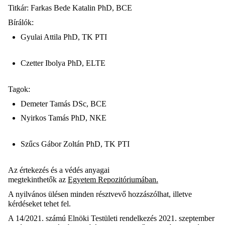
Titkár: Farkas Bede
Katalin
PhD, BCE
Bírálók:
Gyulai Attila PhD, TK PTI
Czetter Ibolya PhD, ELTE
Tagok:
Demeter Tamás DSc, BCE
Nyirkos Tamás PhD, NKE
Szűcs Gábor Zoltán PhD, TK PTI
Az értekezés és a védés anyagai
megtekinthetők a
z
Egyetem Repozitóriumában.
A nyilvános ülésen minden résztvevő hozzászólhat, illetve
kérdéseket tehet fel.
A 14/2021. számú Elnöki Testületi rendelkezés 2021. szeptember