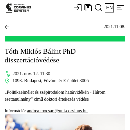
EN
2021.11.08.
Tóth Miklós Bálint PhD
disszertációvédése
2021. nov. 12. 11:30
1093. Budapest, Fővám tér E épület 3005
„Politikaelmélet és szépirodalom határvidékén - Három
esettanulmány” című doktori értekezés védése
Információ:
andrea.mocsari@uni-corvinus.hu