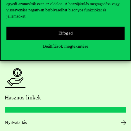
egyedi azonosítók ezen az oldalon. A hozzájárulás megtagadása vagy
Kérdésed van a felvételivel kapcsolatban?
visszavonása negatívan befolyásolhat bizonyos funkciókat és
jellemzőket.
Oktatói elérhetőségek
Elfogad
HUB jelenlegi hallgatóinknak
Beállítások megtekintése
Sajtó:
press@uni-corvinus.hu
Hasznos linkek
Nyitvatartás