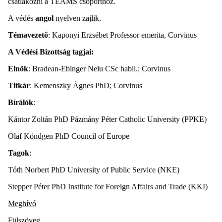
csatlakozni a TEAMS csoporthoz.
A védés
angol
nyelven zajlik.
Témavezető
: Kaponyi Erzsébet Professor emerita, Corvinus
A Védési Bizottság tagjai:
Elnök
: Bradean-Ebinger Nelu CSc habil.; Corvinus
Titkár
: Kemenszky Ágnes PhD; Corvinus
Bírálók
:
Kántor Zoltán PhD Pázmány Péter Catholic University (PPKE)
Olaf Köndgen PhD Council of Europe
Tagok
:
Tóth Norbert PhD University of Public Service (NKE)
Stepper Péter PhD Institute for Foreign Affairs and Trade (KKI)
Meghívó
Fülszöveg