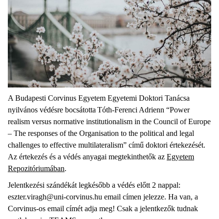
A Budapesti Corvinus Egyetem Egyetemi Doktori Tanácsa
nyilvános védésre bocsátotta Tóth-Ferenci Adrienn “Power
realism versus normative institutionalism in the Council of Europe
– The responses of the Organisation to the political and legal
challenges to effective multilateralism” című doktori értekezését.
Az értekezés és a védés anyagai megtekinthetők az
Egyetem
Repozitóriumában
.
Jelentkezési szándékát legkésőbb a védés előtt 2 nappal:
eszter.viragh@uni-corvinus.hu email címen jelezze. Ha van, a
Corvinus-os email címét adja meg! Csak a jelentkezők tudnak