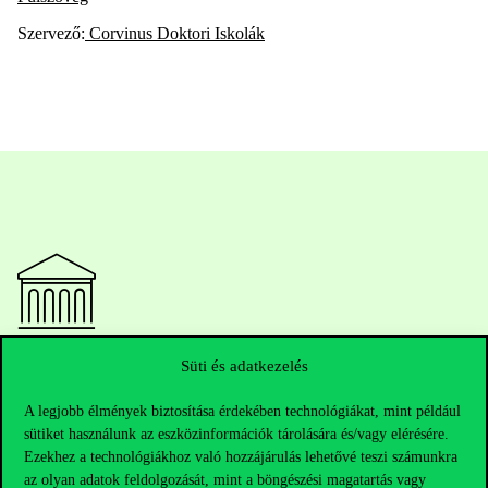
Szervező:
Corvinus Doktori Iskolák
Elérhetőségek
Süti és adatkezelés
A legjobb élmények biztosítása érdekében technológiákat, mint például
sütiket használunk az eszközinformációk tárolására és/vagy elérésére.
Ezekhez a technológiákhoz való hozzájárulás lehetővé teszi számunkra
Telefonszám:
+36 1 482 5000
az olyan adatok feldolgozását, mint a böngészési magatartás vagy